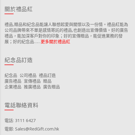
關於禮品紅
禮品,贈品和紀念品能讓人聯想起愛與關懷以及一份情。禮品紅能為
公司品牌帶來不單是感情寄託的禮品,也創造出宣傳價值。好的廣告
禮品，能加深客戶對你的印象；好的宣傳贈品，能促進業務的發
展；好的紀念品……
更多關於禮品紅
紀念品訂造
紀念品
公司禮品
禮品訂造
廣告禮品
宣傳禮品
贈品
企業禮品
推廣禮品
廣告贈品
電話聯絡資料
電話: 3111 6427
電郵: Sales@RedGift.com.hk