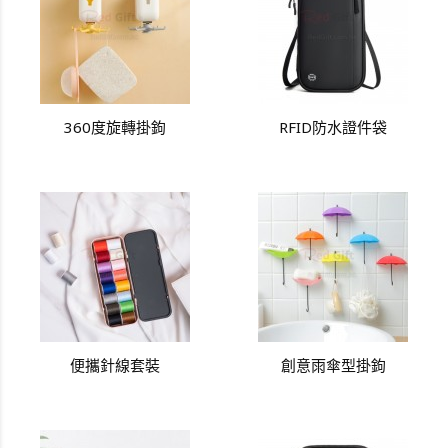
360度旋轉掛鉤
RFID防水證件袋
便攜針線套裝
創意雨傘型掛鉤