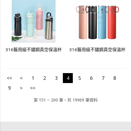
316醫用級不鏽鋼真空保溫杯
316醫用級不鏽鋼真空保溫杯
<<
<
1
2
3
4
5
6
7
8
9
>
>>
第 151 ~ 200 筆，共 19969 筆資料