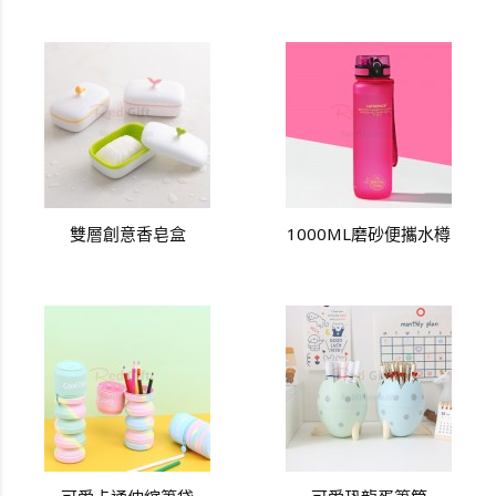
雙層創意香皂盒
1000ML磨砂便攜水樽