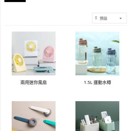
兩用迷你風扇
1.5L 運動水樽