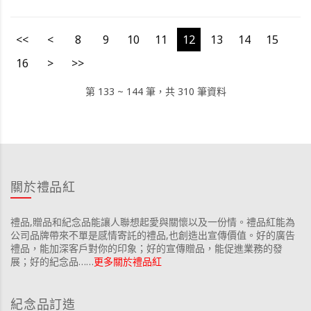
<<
<
8
9
10
11
12
13
14
15
16
>
>>
第 133 ~ 144 筆，共 310 筆資料
關於禮品紅
禮品,贈品和紀念品能讓人聯想起愛與關懷以及一份情。禮品紅能為
公司品牌帶來不單是感情寄託的禮品,也創造出宣傳價值。好的廣告
禮品，能加深客戶對你的印象；好的宣傳贈品，能促進業務的發
展；好的紀念品……
更多關於禮品紅
紀念品訂造