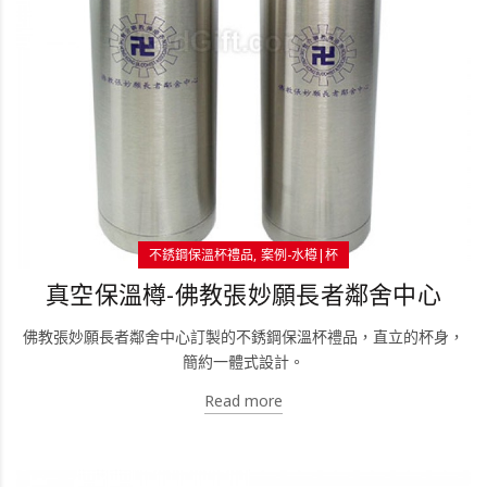
不銹鋼保溫杯禮品
案例-水樽|杯
真空保溫樽-佛教張妙願長者鄰舍中心
佛教張妙願長者鄰舍中心訂製的不銹鋼保溫杯禮品，直立的杯身，
簡約一體式設計。
Read more