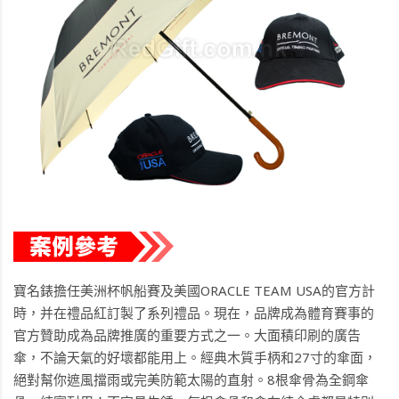
寶名錶擔任美洲杯帆船賽及美國ORACLE TEAM USA的官方計
時，并在禮品紅訂製了系列禮品。現在，品牌成為體育賽事的
官方贊助成為品牌推廣的重要方式之一。大面積印刷的廣告
傘，不論天氣的好壞都能用上。經典木質手柄和27寸的傘面，
絕對幫你遮風擋雨或完美防範太陽的直射。8根傘骨為全鋼傘