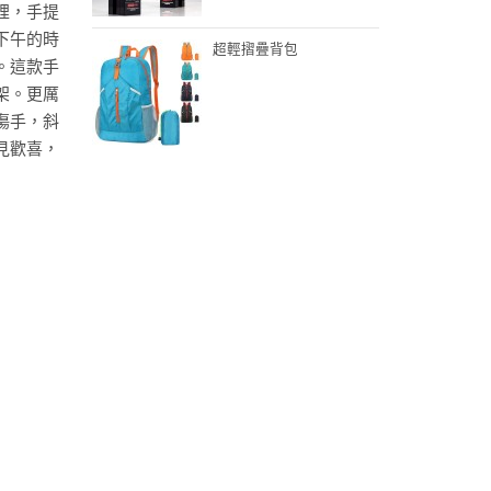
裡，手提
下午的時
超輕摺疊背包
。這款手
架。更厲
傷手，斜
見歡喜，