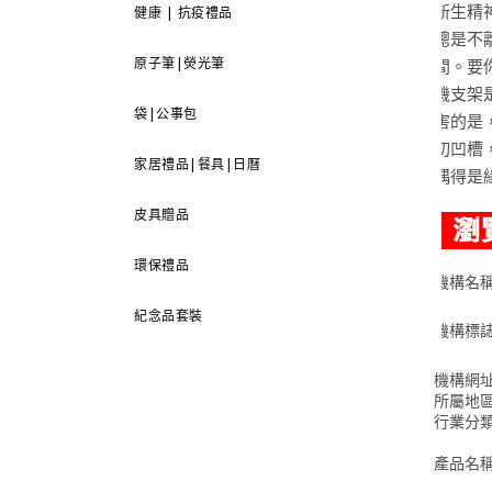
新生精
健康 | 抗疫禮品
總是不
原子筆|熒光筆
間。要
機支架
袋|公事包
害的是
切凹槽
家居禮品|餐具|日曆
偶得是
皮具贈品
環保禮品
機構名
紀念品套裝
機構標
機構網
所屬地
行業分
產品名