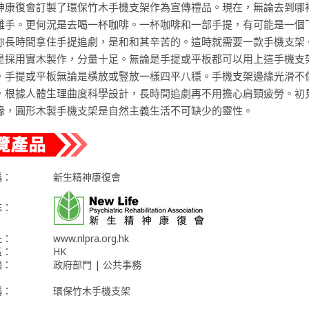
神康復會訂製了環保竹木手機支架作為宣傳禮品。現在，無論去到哪
離手。更何況是去喝一杯咖啡。一杯咖啡和一部手提，有可能是一個
你長時間拿住手提追劇，是和和其辛苦的。這時就需要一款手機支架
是採用實木製作，分量十足。無論是手提或平板都可以用上這手機支
，手提或平板無論是橫放或豎放一樣四平八穩。手機支架邊緣光滑不
，根據人體生理曲度科學設計，長時間追劇再不用擔心肩頸疲勞。初
緣，圓形木製手機支架是自然主義生活不可缺少的靈性。
稱：
新生精神康復會
誌：
址：
www.nlpra.org.hk
區：
HK
類：
政府部門 | 公共事務
稱：
環保竹木手機支架