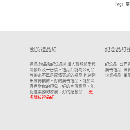
Tags:
環
關於禮品紅
紀念品訂
禮品,贈品和紀念品能讓人聯想起愛與
紀念品
公司
關懷以及一份情。禮品紅能為公司品
廣告禮品
宣
牌帶來不單是感情寄託的禮品,也創造
企業禮品
推
出宣傳價值。好的廣告禮品，能加深
客戶對你的印象；好的宣傳贈品，能
促進業務的發展；好的紀念品……
更
多關於禮品紅