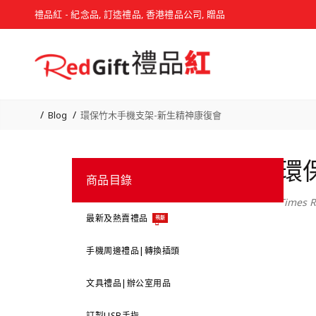
禮品紅 - 紀念品, 訂造禮品, 香港禮品公司, 贈品
Blog
環保竹木手機支架-新生精神康復會
環
商品目錄
Times R
最新及熱賣禮品
最新
手機周邊禮品|轉換插頭
文具禮品|辦公室用品
訂製USB手指