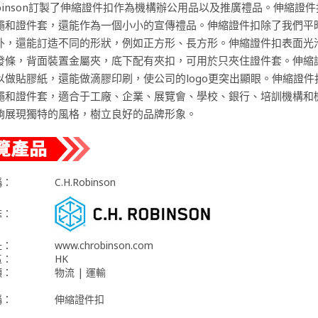
Robinson訂製了伸縮證件扣作為機構辦公用品以及推廣禮品。伸縮證
繩和證件套，還能作為一個小小的宣傳禮品。伸縮證件扣除了我們平
外，還能訂造不同的形狀，例如正方形、長方形。伸縮證件扣表面光
發條，背面裝置金屬夾，底下配有夾扣，可用於只夾住證件套。伸縮
以做貼膠紙，還能做滴膠印刷，使公司的logo更突出顯眼。伸縮證件
繩和證件套，適合于工廠、企業、展覽會、學校、銀行、培訓機構和
夠展現獨特的風格，樹立良好的品牌形象。
稱：
C.H.Robinson
誌：
址：
www.chrobinson.com
區：
HK
類：
物流 | 運輸
稱：
伸縮證件扣