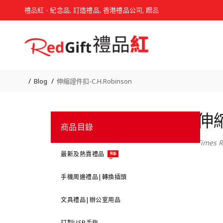
禮品紅 - 紀念品, 訂造禮品, 香港禮品公司, 贈品
Blog
伸縮證件扣-C.H.Robinson
伸縮
商品目錄
Times R
最新及熱賣禮品
最新
手機周邊禮品|轉換插頭
文具禮品|辦公室用品
訂製USB手指