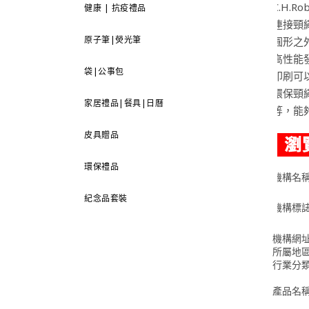
C.H.
健康 | 抗疫禮品
連接頸
原子筆|熒光筆
圓形之
高性能
袋|公事包
印刷可
環保頸
家居禮品|餐具|日曆
等，能
皮具贈品
環保禮品
機構名
紀念品套裝
機構標
機構網
所屬地
行業分
產品名