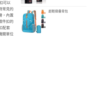
件扣可以
時常見的
超輕摺疊背包
滑，內置
證件扣的
扣配套
機關單位