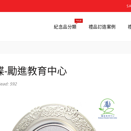
S
SALE
紀念品分類
禮品訂造案例
碟-勵進教育中心
ead: 592