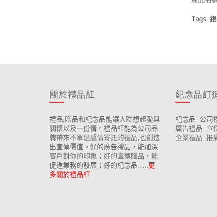
Tags:
銀
關於禮品紅
紀念品訂
禮品,贈品和紀念品能讓人聯想起愛與
紀念品
公司
關懷以及一份情。禮品紅能為公司品
廣告禮品
宣
牌帶來不單是感情寄託的禮品,也創造
企業禮品
推
出宣傳價值。好的廣告禮品，能加深
客戶對你的印象；好的宣傳贈品，能
促進業務的發展；好的紀念品……
更
多關於禮品紅