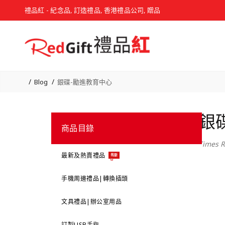
禮品紅 - 紀念品, 訂造禮品, 香港禮品公司, 贈品
Blog
銀碟-勵進教育中心
銀
商品目錄
Times R
最新及熱賣禮品
最新
手機周邊禮品|轉換插頭
文具禮品|辦公室用品
訂製USB手指