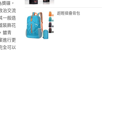
為獎碟，
政治交流
超輕摺疊背包
其一般造
或裝飾花
，鍍青
案進行更
完全可以