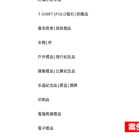
T-SHIRT|POLO恤衫|紡織品
廣告雨傘|雨具贈品
水樽|杯
戶外禮品|旅行紀念品
運動禮品|比賽紀念品
水晶紀念品|獎盃|獎牌
印刷品
電腦周邊禮品
電子贈品