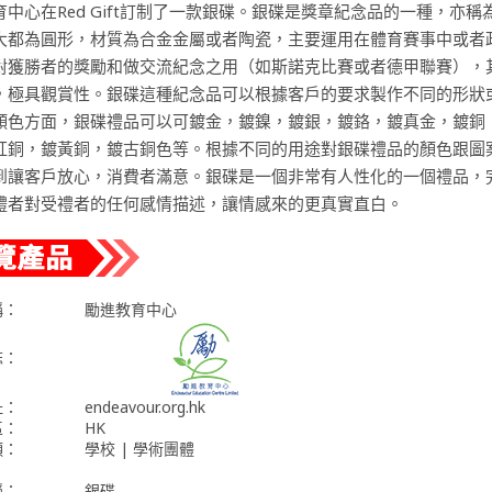
育中心在Red Gift訂制了一款銀碟。銀碟是獎章紀念品的一種，亦稱
大都為圓形，材質為合金金屬或者陶瓷，主要運用在體育賽事中或者
對獲勝者的獎勵和做交流紀念之用（如斯諾克比賽或者德甲聯賽），
，極具觀賞性。銀碟這種紀念品可以根據客戶的要求製作不同的形狀
顏色方面，銀碟禮品可以可鍍金，鍍鎳，鍍銀，鍍鉻，鍍真金，鍍銅
紅銅，鍍黃銅，鍍古銅色等。根據不同的用途對銀碟禮品的顏色跟圖
到讓客戶放心，消費者滿意。銀碟是一個非常有人性化的一個禮品，
禮者對受禮者的任何感情描述，讓情感來的更真實直白。
稱：
勵進教育中心
誌：
址：
endeavour.org.hk
區：
HK
類：
學校 | 學術團體
稱：
銀碟