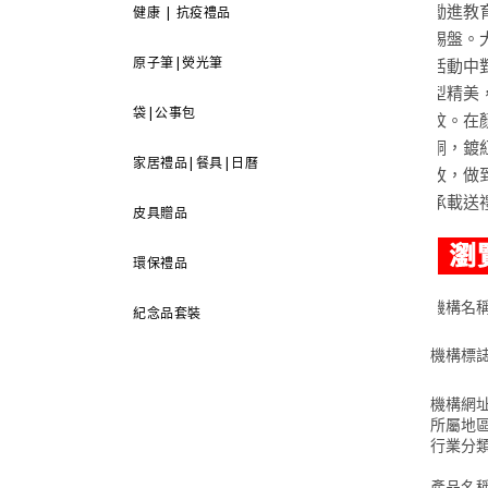
勵進教
健康 | 抗疫禮品
錫盤。
原子筆|熒光筆
活動中
型精美
袋|公事包
紋。在
銅，鍍
家居禮品|餐具|日曆
改，做
承載送
皮具贈品
環保禮品
機構名
紀念品套裝
機構標
機構網
所屬地
行業分
產品名