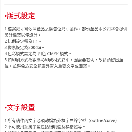
•版式設定
1.檔案尺寸可依照產品之廣告位尺寸製作，部份產品本公司將會提供
設計檔案以便設計。
2.比例設定需為1:1。
3.像素設定為300dpi。
4.色彩模式設定為 四色 CMYK 模式。
5.如印刷方式為數碼彩印或柯式彩印，因需要裁切，故請預留出血
位，並避免於安全範圍外置入重要文字或圖案。
•文字設置
1.所有稿件內文字必須轉檔為外框字曲線字型（outline/curve）。
2.不可使用系統字型包括細明體及標楷體等。