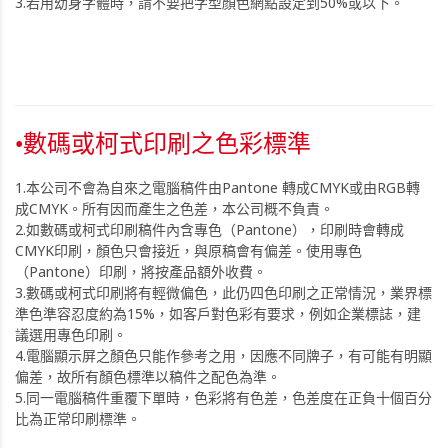
3.若用幼身字體時，請不要把字型顏色網點設定到50%或以下。
•數碼或柯式印刷之色彩標準
1.本公司不會為自來之電腦稿件由Pantone 轉成CMYK或由RGB轉
成CMYK。所有因而產生之色差，本公司概不負責。
2.如數碼或柯式印刷稿件內含專色（Pantone），印刷時會轉成
CMYK印刷，顏色只會接近，與原稿會有偏差。使用專色
（Pantone）印刷，將按產品額外收費。
3.數碼或柯式印刷將有輕微偏色，此仍四色印刷之正常情況，業界標
準色準容忍度約為15%，如客戶對色彩有要求，例如企業標誌，建
議選用專色印刷。
4.電腦顯示屏之顏色只能作參考之用，因應不同牌子，有可能有明顯
偏差，故所有顏色標準以稿件之配色為準。
5.同一電腦稿件重覆下單時，色彩將有色差，色差度在正負十個百分
比為正常印刷標準。