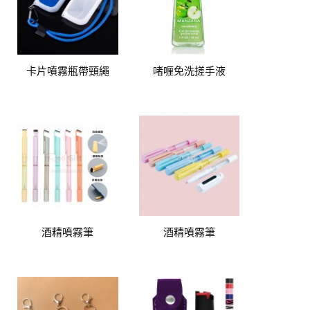
卡片噴霧瓶帶頸繩
啫喱免洗搓手液
酒精噴霧筆
酒精噴霧筆