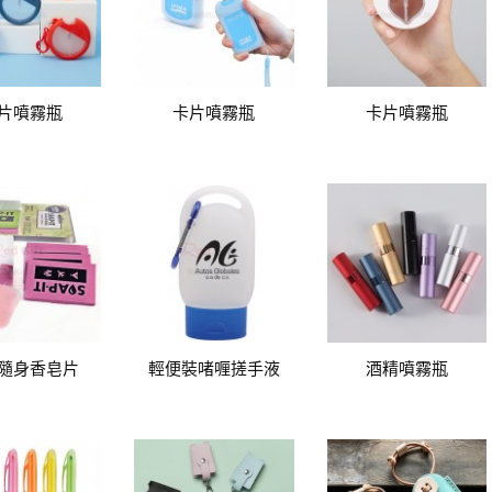
片噴霧瓶
卡片噴霧瓶
卡片噴霧瓶
隨身香皂片
輕便裝啫喱搓手液
酒精噴霧瓶