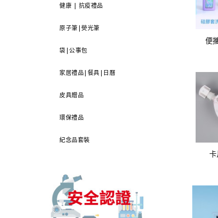
健康 | 抗疫禮品
原子筆|熒光筆
便
袋|公事包
家居禮品|餐具|日曆
皮具贈品
環保禮品
紀念品套裝
卡