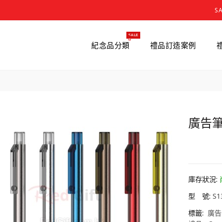
S
SALE
紀念品分類
禮品訂造案例
廣告筆
HK0.
庫存狀況:
型 號:
S1
標籤:
廣告