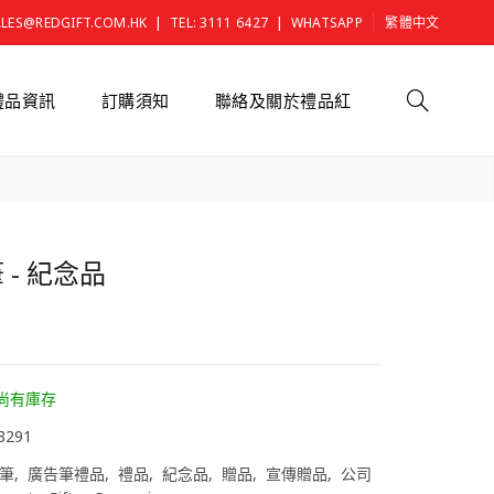
|
|
ALES@REDGIFT.COM.HK
TEL: 3111 6427
WHATSAPP
繁體中文
禮品資訊
訂購須知
聯絡及關於禮品紅
 - 紀念品
0
尚有庫存
3291
筆
廣告筆禮品
禮品
紀念品
贈品
宣傳贈品
公司