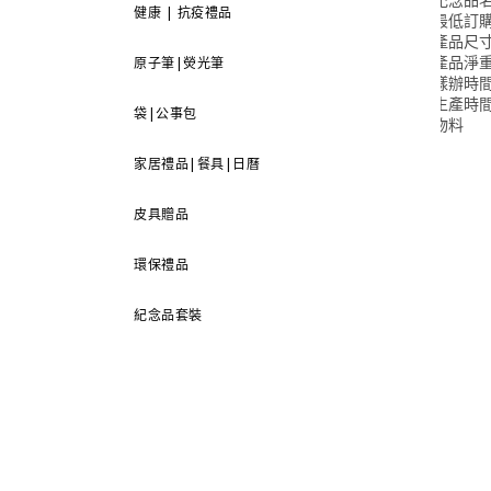
健康 | 抗疫禮品
最低訂
產品尺
產品淨重
原子筆|熒光筆
樣辦時
生產時
袋|公事包
物料
家居禮品|餐具|日曆
皮具贈品
環保禮品
紀念品套裝