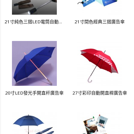
21寸純色三摺LED電筒自動開關廣告傘
21寸間色經典三摺廣告傘
20寸LED發光手開直杆廣告傘
27寸彩印自動開直桿廣告傘