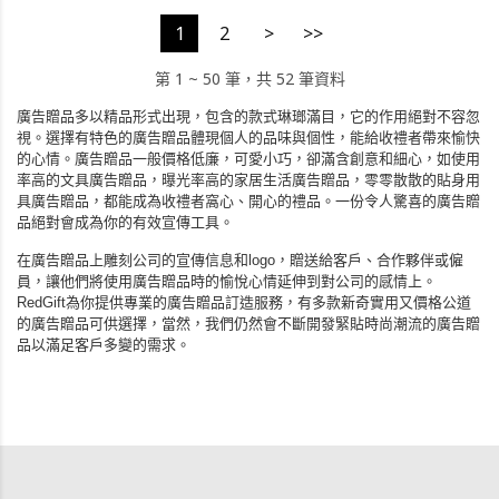
1
2
>
>>
第 1 ~ 50 筆，共 52 筆資料
廣告贈品多以精品形式出現，包含的款式琳瑯滿目，它的作用絕對不容忽
視。選擇有特色的廣告贈品體現個人的品味與個性，能給收禮者帶來愉快
的心情。廣告贈品一般價格低廉，可愛小巧，卻滿含創意和細心，如使用
率高的文具廣告贈品，曝光率高的家居生活廣告贈品，零零散散的貼身用
具廣告贈品，都能成為收禮者窩心、開心的禮品。一份令人驚喜的廣告贈
品絕對會成為你的有效宣傳工具。
在廣告贈品上雕刻公司的宣傳信息和logo，贈送給客戶、合作夥伴或僱
員，讓他們將使用廣告贈品時的愉悅心情延伸到對公司的感情上。
RedGift為你提供專業的廣告贈品訂造服務，有多款新奇實用又價格公道
的廣告贈品可供選擇，當然，我們仍然會不斷開發緊貼時尚潮流的廣告贈
品以滿足客戶
多變
的需求。