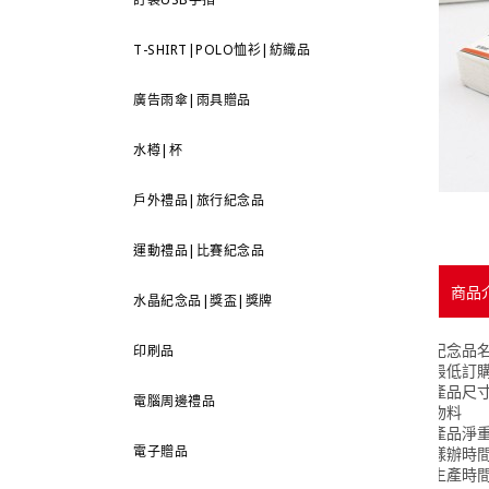
T-SHIRT|POLO恤衫|紡織品
廣告雨傘|雨具贈品
水樽|杯
戶外禮品|旅行紀念品
運動禮品|比賽紀念品
商品
水晶紀念品|獎盃|獎牌
紀念品
印刷品
最低訂
產品尺
電腦周邊禮品
物料
產品淨重
電子贈品
樣辦時
生產時