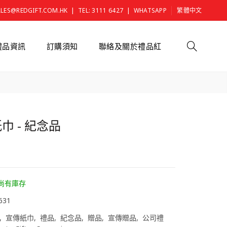
|
|
ALES@REDGIFT.COM.HK
TEL: 3111 6427
WHATSAPP
繁體中文
禮品資訊
訂購須知
聯絡及關於禮品紅
巾 - 紀念品
0
尚有庫存
631
宣傳紙巾
禮品
紀念品
贈品
宣傳贈品
公司禮