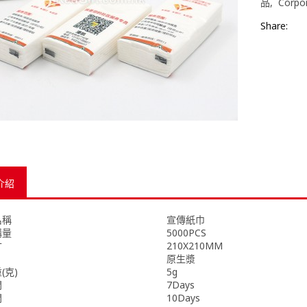
品
Corpor
Share:
介紹
名稱
宣傳紙巾
購量
5000PCS
寸
210X210MM
原生漿
(克)
5g
間
7Days
間
10Days