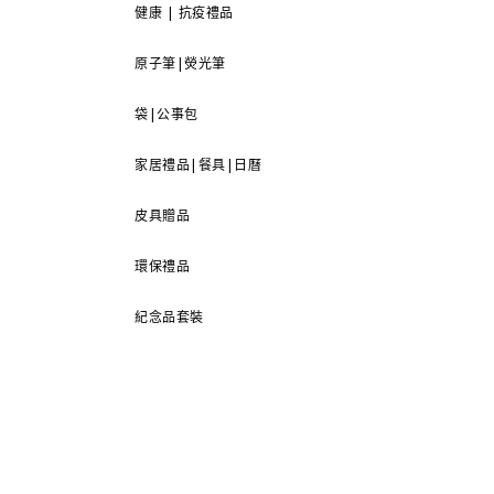
健康 | 抗疫禮品
原子筆|熒光筆
袋|公事包
家居禮品|餐具|日曆
皮具贈品
環保禮品
紀念品套裝