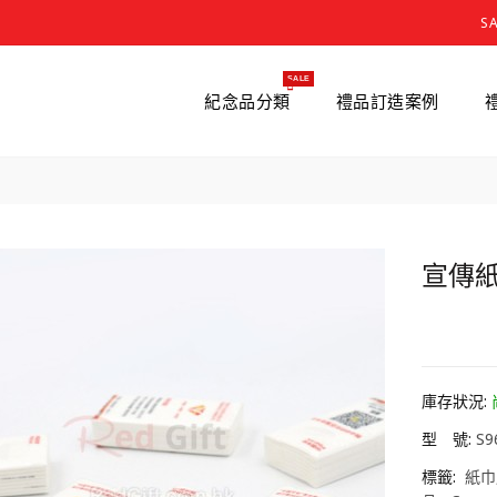
S
SALE
紀念品分類
禮品訂造案例
宣傳紙
HK0.
庫存狀況:
型 號:
S9
標籤:
紙巾