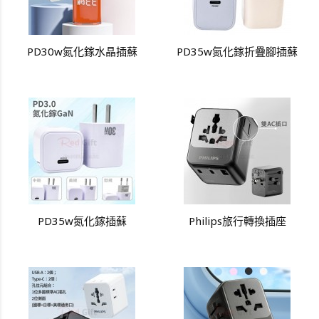
PD30w氮化鎵水晶插蘇
PD35w氮化鎵折疊腳插蘇
PD35w氮化鎵插蘇
Philips旅行轉換插座