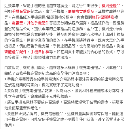
近幾年來，智能手機的應用越來越廣泛，隨之衍生出很多
手機周邊禮品
，
例如
手機充電器
紀念品，廣告手機繩、
屏幕擦宣傳贈品
、耳機推廣禮品等
等。在禮品紅的手機周邊/插頭轉換分類中，你會看到
旅行插頭轉換
禮
品，
電容筆
，
其他手機配件
等禮品分類供客戶選擇。禮品紅作為一間經驗
豐富的禮品公司，提供專業的企業禮品訂造服務，客戶在手機周邊/插頭
轉換分類中挑選合意的禮品後，禮品紅將會在你的心水禮品上印刷上獨特
的企業標誌，達到企業宣傳的目的。在手機周邊禮品中，既有大眾化的手
機禮品，例如廣告手機支架，手機座贈品等，也有高端的手機禮品，例如
智能產品配件
，
手機自拍桿
等。如在網頁中未能找到合心意的款式，亦可
直接來圖，禮品紅將傾誠盡力為你服務。
由於智能手機的應用廣泛，越來越多人購買手機充電器禮品，因此禮品紅
總結了四條手機充電器紀念品的安全使用注意事項：
1.手機充電器贈品在給手機電池的充電過程中要注意電源的輸出電壓必須
在規定能夠的範圍內，否則實現不了充電功能。
2.要保持手機充電器禮品乾燥，因為雨水、濕氣和各種液體或水分都有可
能含有礦物質，會腐蝕電子元件和線路。
3.廣告
手機充電器
不要放在高溫處。高溫將縮短電子裝置的壽命、損壞電
池並使某些塑料老化。
4.要選擇正規品牌的
手機充電器禮品
，這樣質量與售後都有保證。隨便選
用手機充電器，可能會使手機電池達不到最佳使用狀態，甚至影響其正常
使用。