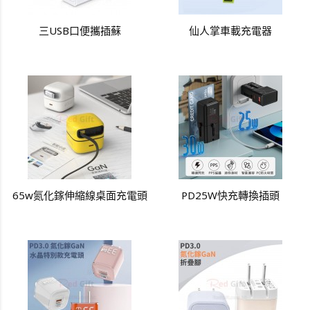
三USB口便攜插蘇
仙人掌車載充電器
65w氮化鎵伸縮線桌面充電頭
PD25W快充轉換插頭