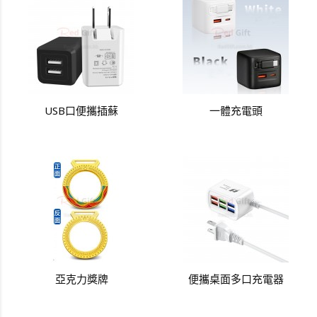
USB口便攜插蘇
一體充電頭
亞克力獎牌
便攜桌面多口充電器