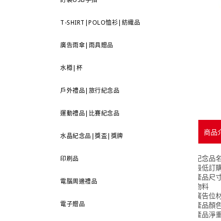
T-SHIRT|POLO恤衫|紡織品
廣告雨傘|雨具贈品
水樽|杯
戶外禮品|旅行紀念品
運動禮品|比賽紀念品
商品
水晶紀念品|獎盃|獎牌
紀念品
印刷品
最低訂
產品尺
電腦周邊禮品
物料
廣告位
電子贈品
產品顏
產品淨重