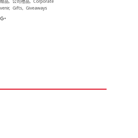
贈品
公司禮品
Corporate
venir
Gifts
Giveaways