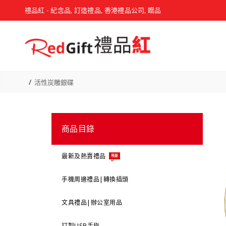
禮品紅 - 紀念品, 訂造禮品, 香港禮品公司, 贈品
活性炭雕銀碟
商品目錄
最新及熱賣禮品
最新
手機周邊禮品|轉換插頭
文具禮品|辦公室用品
訂製USB手指