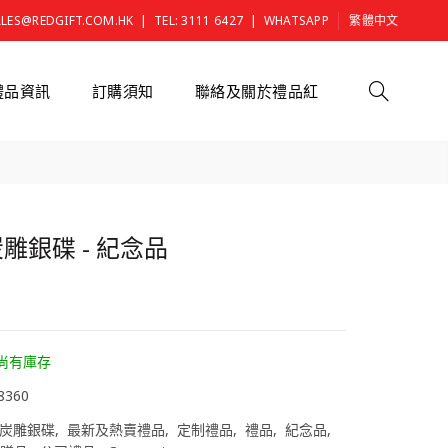
|
|
ALES@REDGIFT.COM.HK
TEL: 3111 6427
WHATSAPP
繁體中文
禮品資訊
訂購須知
聯絡及關於禮品紅
雕銀碟 - 紀念品
0
尚有庫存
8360
炭雕銀碟
最新及熱賣禮品
定制禮品
禮品
紀念品