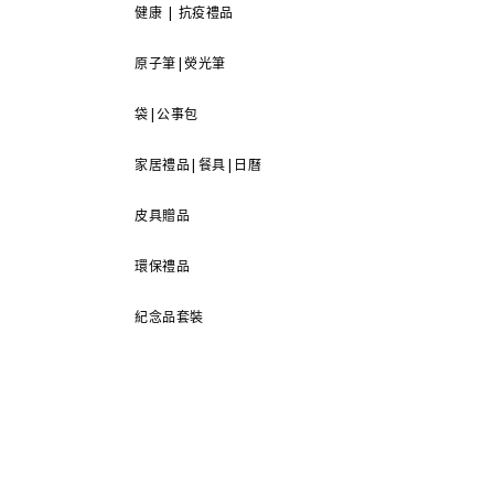
健康 | 抗疫禮品
原子筆|熒光筆
袋|公事包
家居禮品|餐具|日曆
皮具贈品
環保禮品
紀念品套裝