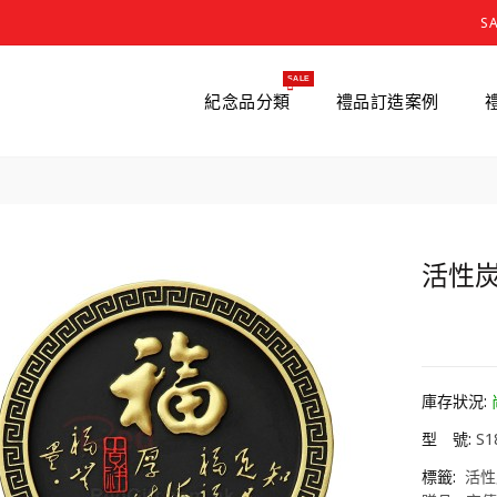
S
SALE
紀念品分類
禮品訂造案例
活性炭
HK0.
庫存狀況:
型 號:
S1
標籤:
活性