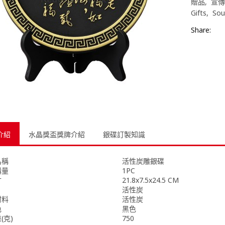
贈品
宣傳
Gifts
Sou
Share:
介紹
水晶獎盃獎牌介紹
銀碟訂製知識
名稱
活性炭雕銀碟
購量
1PC
寸
21.8x7.5x24.5 CM
活性炭
材料
活性炭
色
黑色
(克)
750