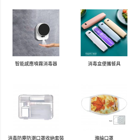
智能感應噴霧消毒器
消毒盒便攜餐具
消毒防塵防潮口罩收納套裝
滌綸口罩