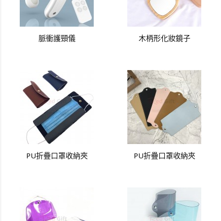
脈衝護頸儀
木柄形化妝鏡子
PU折疊口罩收納夾
PU折疊口罩收納夾