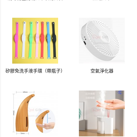
矽膠免洗手液手環（帶瓶子）
空氣淨化器