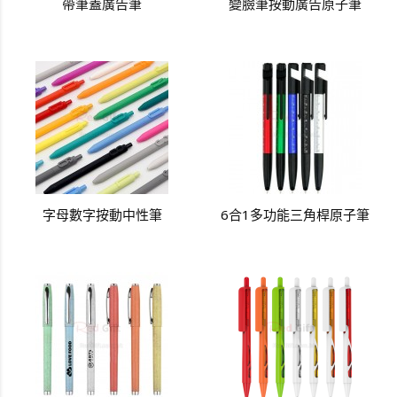
帶筆蓋廣告筆
變臉筆按動廣告原子筆
字母數字按動中性筆
6合1多功能三角桿原子筆