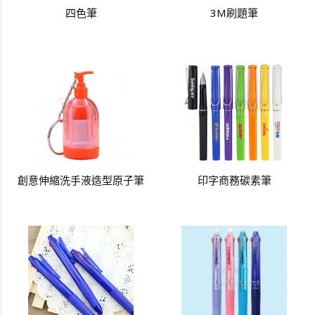
四色筆
3M刷題筆
創意伸縮洗手液造型原子筆
印字商務碳素筆