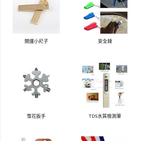
開運小尺子
安全錘
雪花扳手
TDS水質檢測筆