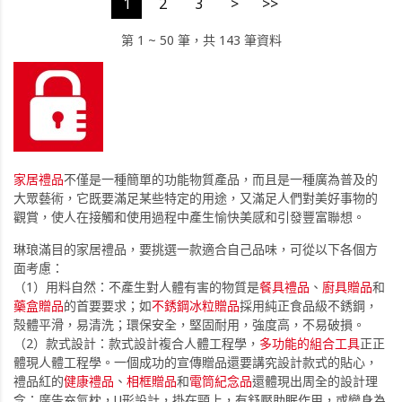
1
2
3
>
>>
第 1 ~ 50 筆，共 143 筆資料
家居禮品
不僅是一種簡單的功能物質產品，而且是一種廣為普及的
大眾藝術，它既要滿足某些特定的用途，又滿足人們對美好事物的
觀賞，使人在接觸和使用過程中產生愉快美感和引發豐富聯想。
琳琅滿目的家居禮品，要挑選一款適合自己品味，可從以下各個方
面考慮：
（1）用料自然：不產生對人體有害的物質是
餐具禮品
、
廚具贈品
和
藥盒贈品
的首要要求；如
不銹鋼冰粒贈品
採用純正食品級不銹鋼，
殻體平滑，易清洗；環保安全，堅固耐用，強度高，不易破損。
（2）款式設計：款式設計複合人體工程學，
多功能的組合工具
正正
體現人體工程學。一個成功的宣傳贈品還要講究設計款式的貼心，
禮品紅的
健康禮品
、
相框贈品
和
電筒紀念品
還體現出周全的設計理
念；廣告充氣枕，U形設計，掛在頸上，有舒壓助眠作用，或變身為