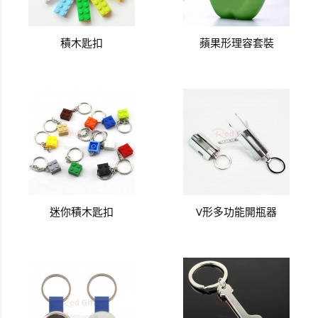
積木匙扣
蘋果形理容套裝
迷你積木匙扣
V形多功能開瓶器