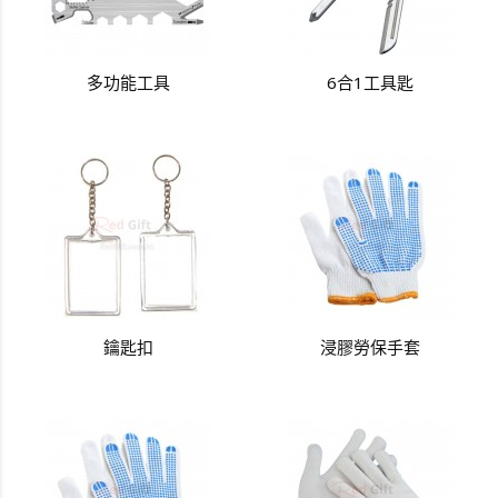
多功能工具
6合1工具匙
鑰匙扣
浸膠勞保手套