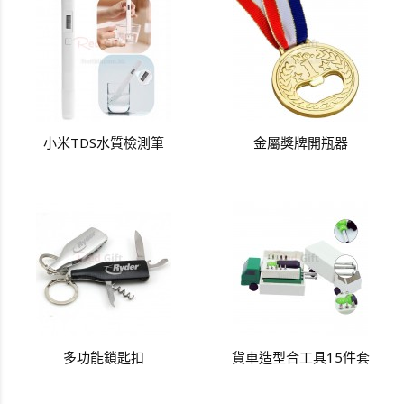
小米TDS水質檢測筆
金屬獎牌開瓶器
多功能鎖匙扣
貨車造型合工具15件套