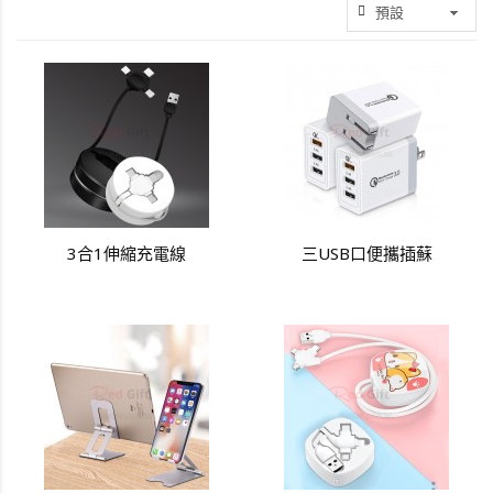
3合1伸縮充電線
三USB口便攜插蘇