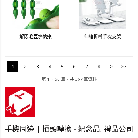
解悶毛豆擠擠樂
伸縮折疊手機支架
1
2
3
4
5
6
7
8
>
>>
第 1 ~ 50 筆，共 367 筆資料
手機周邊 | 插頭轉換 - 紀念品, 禮品公司