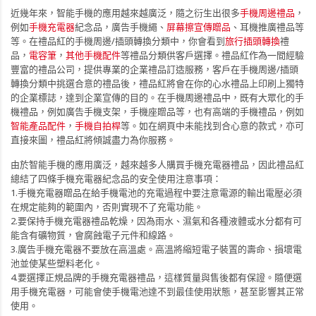
近幾年來，智能手機的應用越來越廣泛，隨之衍生出很多
手機周邊禮品
，
例如
手機充電器
紀念品，廣告手機繩、
屏幕擦宣傳贈品
、耳機推廣禮品等
等。在禮品紅的手機周邊/插頭轉換分類中，你會看到
旅行插頭轉換
禮
品，
電容筆
，
其他手機配件
等禮品分類供客戶選擇。禮品紅作為一間經驗
豐富的禮品公司，提供專業的企業禮品訂造服務，客戶在手機周邊/插頭
轉換分類中挑選合意的禮品後，禮品紅將會在你的心水禮品上印刷上獨特
的企業標誌，達到企業宣傳的目的。在手機周邊禮品中，既有大眾化的手
機禮品，例如廣告手機支架，手機座贈品等，也有高端的手機禮品，例如
智能產品配件
，
手機自拍桿
等。如在網頁中未能找到合心意的款式，亦可
直接來圖，禮品紅將傾誠盡力為你服務。
由於智能手機的應用廣泛，越來越多人購買手機充電器禮品，因此禮品紅
總結了四條手機充電器紀念品的安全使用注意事項：
1.手機充電器贈品在給手機電池的充電過程中要注意電源的輸出電壓必須
在規定能夠的範圍內，否則實現不了充電功能。
2.要保持手機充電器禮品乾燥，因為雨水、濕氣和各種液體或水分都有可
能含有礦物質，會腐蝕電子元件和線路。
3.廣告
手機充電器
不要放在高溫處。高溫將縮短電子裝置的壽命、損壞電
池並使某些塑料老化。
4.要選擇正規品牌的
手機充電器禮品
，這樣質量與售後都有保證。隨便選
用手機充電器，可能會使手機電池達不到最佳使用狀態，甚至影響其正常
使用。