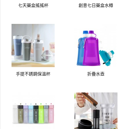
七天藥盒搖搖杯
創意七日藥盒水樽
手提不銹鋼保溫杯
折疊水壺