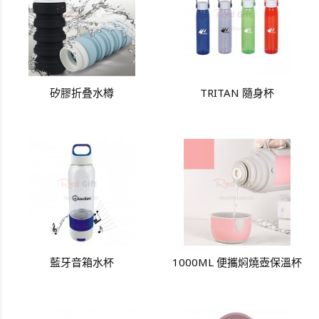
矽膠折叠水樽
TRITAN 隨身杯
藍牙音箱水杯
1000ML 便攜焖燒壺保溫杯