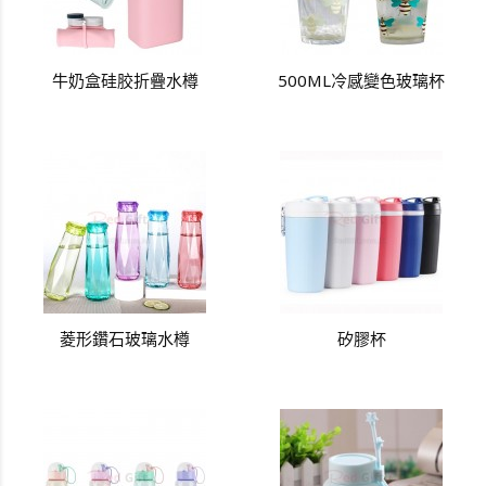
牛奶盒硅胶折疊水樽
500ML冷感變色玻璃杯
菱形鑽石玻璃水樽
矽膠杯