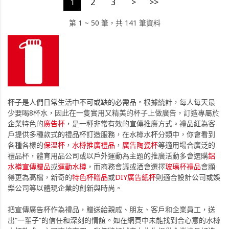
1
2
3
>
>>
第 1 ~ 50 筆，共 141 筆資料
杯子是人們日常生活中不可或缺的必需品。根據統計，每人每天最
少要喝8杯水，因此在一隻實用又精美的杯子上做廣告，訂造專屬於
企業特色的
廣告杯
，是一種非常有效的宣傳推廣方式。禮品紅為客
戶提供多種款式的禮品杯訂造服務，在水樽水杯分類中，你會看到
各種各樣的
保溫杯
，
水樽推廣禮品
，
廣告陶瓷杯
等適用場合廣泛的
禮品杯，體育用品公司或以戶外運動為主題的推廣活動多會選購
鋁
水樽宣傳贈品
或
運動水樽
，而商務會議或酒會選擇
玻璃杯禮品
會顯
得更為高檔，新奇的
特色杯贈品
或
DIY廣告紙杯
則適合設計公司或娛
樂公司等以體現企業的創新與時尚。
把宣傳廣告杯作為禮品，贈送給親戚、朋友、客戶和企業員工，送
出“一輩子”的信任和深刻的情誼。如在網頁中未能找到合心意的水樽