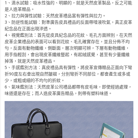
1、滴水試驗：吸水性強的、明顯的，就是天然皮革製品，反之可能
是人造革贈品。
2、拉力與彈性試驗：天然皮革禮品富有彈性與拉力。
3、防逆性能試驗：對準廣告皮具禮品的反面帶唾液吹氣，真正皮革
紀念品在正面出現滲透。
4、視覺鑑別法：首先從皮具紀念品的花紋、毛孔方面辨別，在天然
皮革企業禮品的表面可以看到花紋、毛孔確實存在，並且分佈不均
勻，反面有動物纖維，側斷面，層次明顯可辨，下層有動物纖維，
用手指輕刮，會出現皮革纖維豎起，有起絨感覺，甚至有少量纖維
掉落，就是天然皮革禮品。
5、手感鑑別方法：真皮禮品具有彈性，將皮革宣傳贈品正面向下彎
折90度左右會出現自然皺褶，分別彎折不同部位，都會產生或多或
少，或粗或細的不均勻的折紋。
6、氣味鑑別法：天然皮革公司禮品都帶有皮毛味，即使經過處理，
味道還是存在；而人造皮革廣告贈品，則帶有塑料味道。