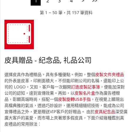
1
2
3
4
>
>>
第 1 ~ 50 筆，共 157 筆資料
皮具贈品 - 纪念品, 礼品公司
選擇皮具作為禮贈品，具有多種優點。例如，整個
皮製文件夾禮品
的外表是皮革，印刷面積大，不但能印刷公司的名稱，還能印上公
司的 LOGO。又如，客戶每一次翻開
訂造皮製記事簿
，便能加深對
公司的認知，達到宣傳效果。再如，以
皮製名片盒
作為廣告禮贈
品，彰顯高端時尚，搭配一個
皮製旋轉USB手指
，在視覺上顯現出
高檔典雅的氣派，透過巧妙設計，運用精細縫紉技術，能成為公司
宣傳禮品之外，更是贈送VIP客戶的好贈品。 由於
皮具紀念品
深受廣
廣大客戶的喜愛，而市場上夾著眾多假皮具，下面介紹幾種鑑別真
皮禮品的常用辦法：