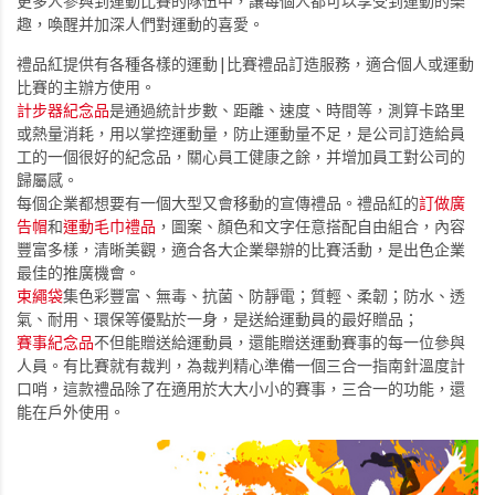
更多人參與到運動比賽的隊伍中，讓每個人都可以享受到運動的樂
趣，喚醒并加深人們對運動的喜愛。
禮品紅提供有各種各樣的運動|比賽禮品訂造服務，適合個人或運動
比賽的主辦方使用。
計步器紀念品
是通過統計步數、距離、速度、時間等，測算卡路里
或熱量消耗，用以掌控運動量，防止運動量不足，是公司訂造給員
工的一個很好的紀念品，關心員工健康之餘，并增加員工對公司的
歸屬感。
每個企業都想要有一個大型又會移動的宣傳禮品。禮品紅的
訂做廣
告帽
和
運動毛巾禮品
，圖案、顏色和文字任意搭配自由組合，內容
豐富多樣，清晰美觀，適合各大企業舉辦的比賽活動，是出色企業
最佳的推廣機會。
束繩袋
集色彩豐富、無毒、抗菌、防靜電；質輕、柔韌；防水、透
氣、耐用、環保等優點於一身，是送給運動員的最好贈品；
賽事紀念品
不但能贈送給運動員，還能贈送運動賽事的每一位參與
人員。有比賽就有裁判，為裁判精心準備一個三合一指南針溫度計
口哨，這款禮品除了在適用於大大小小的賽事，三合一的功能，還
能在戶外使用。