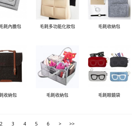
毛氈內膽包
毛氈多功能化妝包
毛氈收納包
氈收納包
毛氈收納包
毛氈眼鏡袋
2
3
4
5
6
>
>>