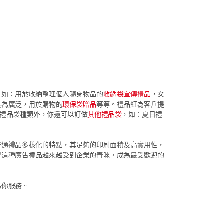
，如：用於收納整理個人隨身物品的
收納袋宣傳禮品
，女
最為廣泛，用於購物的
環保袋贈品
等等。禮品紅為客戶提
的禮品袋種類外，你還可以訂做
其他禮品袋
，如：夏日禮
普通禮品多樣化的特點，其足夠的印刷面積及高實用性，
得這種廣告禮品越來越受到企業的青睞，成為最受歡迎的
為你服務。