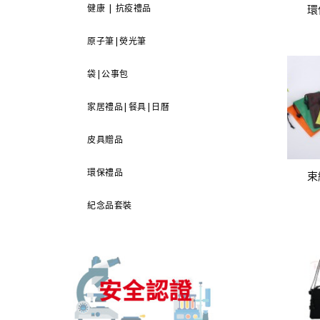
環
健康 | 抗疫禮品
原子筆|熒光筆
袋|公事包
家居禮品|餐具|日曆
皮具贈品
環保禮品
束
紀念品套裝