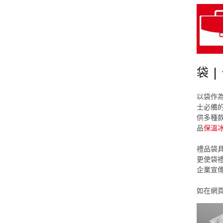
袋 |
以袋作
士必備
供多種
品
保溫
禮品袋
更使袋
企業宣
如在網