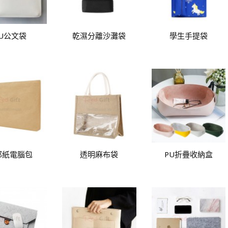
U公文袋
乾濕分離沙灘袋
學生手提袋
邦紙電腦包
透明麻布袋
PU折疊收納盒