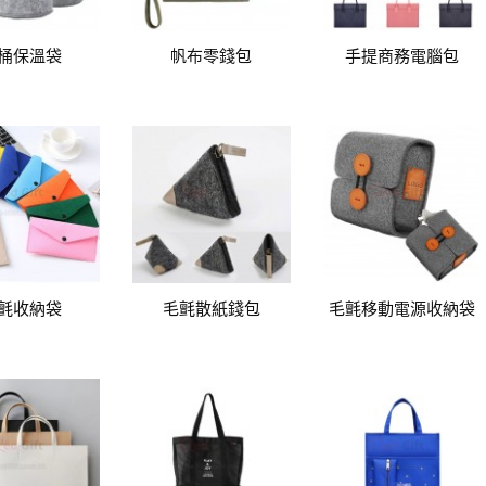
桶保溫袋
帆布零錢包
手提商務電腦包
氈收納袋
毛氈散紙錢包
毛氈移動電源收納袋