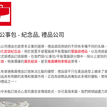
 公事包 - 紀念品, 禮品公司
為公司禮品也是眾多企業的選擇，禮品袋因用途的不同有多種不同的名稱
的
化妝袋紀念品
，用於放置手提電腦或平板電腦的
電腦袋禮品
，以及用途
款式袋禮品訂造服務，在我們袋/公事包/平板電腦袋分類中，除以上提到
冰袋
，物美價廉的
廣告紙袋
，甚至
推廣購物車贈品
等等。
具有普通推廣禮品訂造無法比擬的優勢：禮品袋不只在產品造型上續承了
禮品具有明顯的宣傳和推廣作用。正因為袋贈品具備如此多樣的優點，使
傳禮品之一。
頁中未能訂造合心意的廣告宣傳袋款式，亦可直接來圖，我們將傾誠盡力