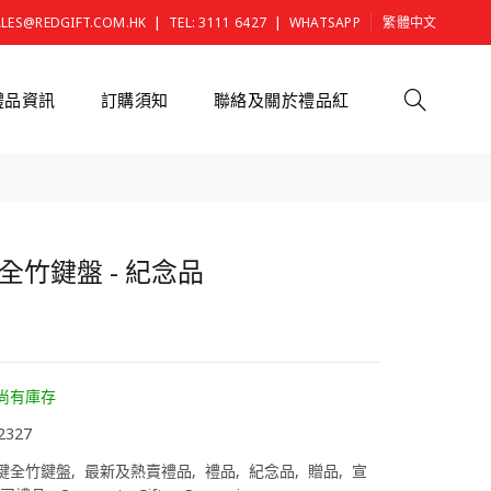
|
|
ALES@REDGIFT.COM.HK
TEL: 3111 6427
WHATSAPP
繁體中文
禮品資訊
訂購須知
聯絡及關於禮品紅
鍵全竹鍵盤 - 紀念品
0
尚有庫存
2327
8鍵全竹鍵盤
最新及熱賣禮品
禮品
紀念品
贈品
宣