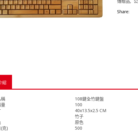
傳贈品
公
Share:
介紹
名稱
108鍵全竹鍵盤
購量
100
寸
40x13.5x2.5 CM
竹子
色
原色
(克)
500