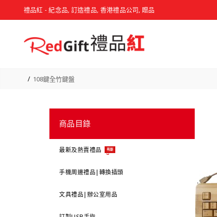
禮品紅 - 紀念品, 訂造禮品, 香港禮品公司, 贈品
108鍵全竹鍵盤
商品目錄
最新及熱賣禮品
最新
手機周邊禮品|轉換插頭
文具禮品|辦公室用品
訂製USB手指