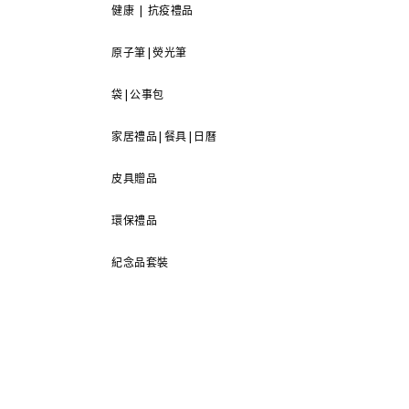
健康 | 抗疫禮品
原子筆|熒光筆
袋|公事包
家居禮品|餐具|日曆
皮具贈品
環保禮品
紀念品套裝