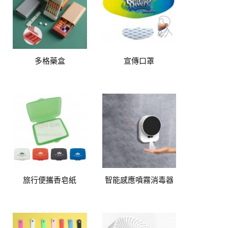
多格藥盒
宣傳口罩
旅行便攜香皂紙
智能感應噴霧消毒器