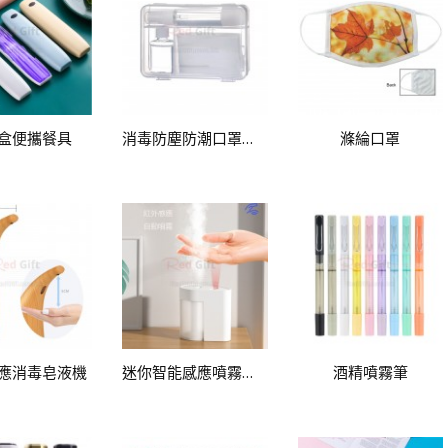
盒便攜餐具
消毒防塵防潮口罩收納套裝
滌綸口罩
應消毒皂液機
迷你智能感應噴霧消毒器
酒精噴霧筆