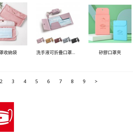
罩收納袋
洗手液可折疊口罩暫存夾
矽膠口罩夾
2
3
4
5
6
7
8
9
>