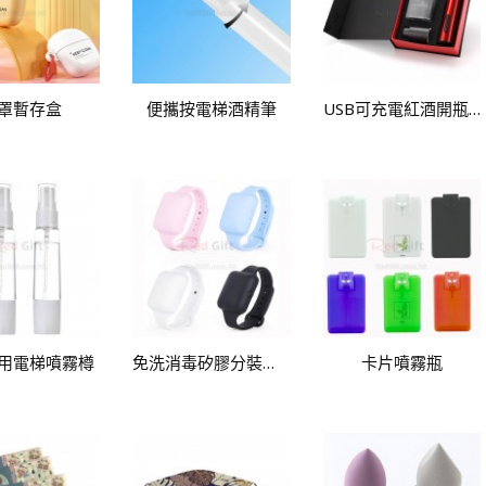
罩暫存盒
便攜按電梯酒精筆
USB可充電紅酒開瓶器
用電梯噴霧樽
免洗消毒矽膠分裝手環
卡片噴霧瓶