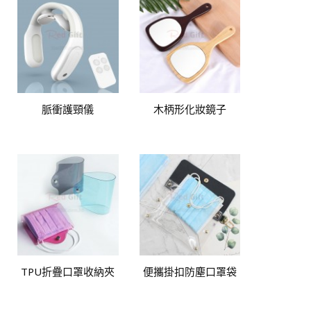
脈衝護頸儀
木柄形化妝鏡子
TPU折疊口罩收納夾
便攜掛扣防塵口罩袋