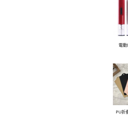
電動
PU折