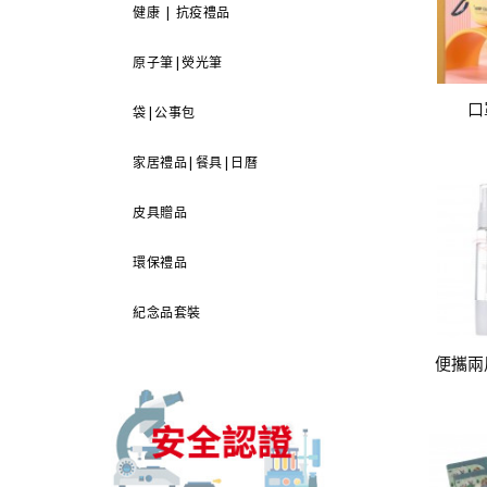
健康 | 抗疫禮品
原子筆|熒光筆
口
袋|公事包
家居禮品|餐具|日曆
皮具贈品
環保禮品
紀念品套裝
便攜兩