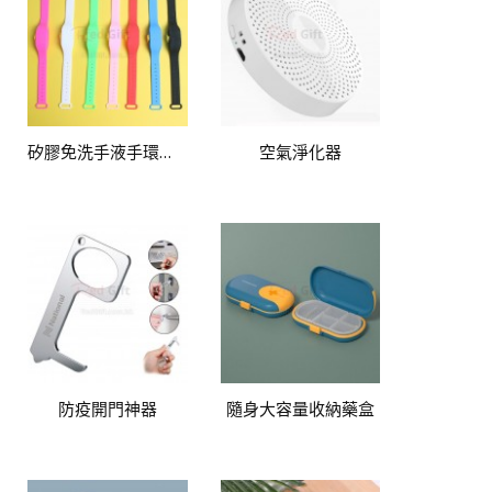
矽膠免洗手液手環（帶瓶子）
空氣淨化器
防疫開門神器
隨身大容量收納藥盒