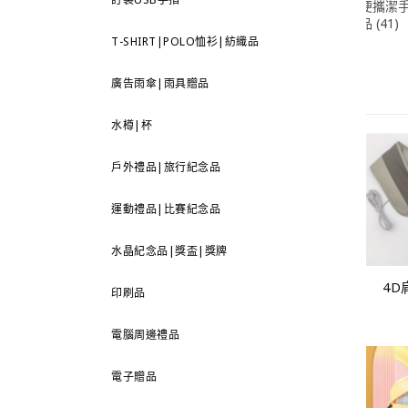
便攜潔
品 (41)
T-SHIRT|POLO恤衫|紡織品
廣告雨傘|雨具贈品
水樽|杯
戶外禮品|旅行紀念品
運動禮品|比賽紀念品
水晶紀念品|獎盃|獎牌
4D
印刷品
電腦周邊禮品
電子贈品