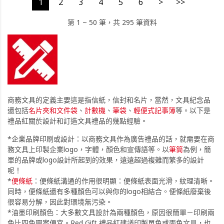
1
2
3
4
5
6
>
>>
第 1 ~ 50 筆，共 295 筆資料
商務文具的定義主要這是指信紙，信封和名片，當然，文具紀念品
還包括
名片夾和文件袋
、
計數機
、
筆袋
、
輕便式記事簿
等。以下是
禮品紅關於設計和訂造文具禮品的幾點經驗。
*企業品牌印刷或設計：以商務文具作為廣告禮品的話，就需要在商
務文具上印製企業logo，字體，顏色和宣傳語等。以
筆筒
為例，簡
單的品牌或logo設計所起到的效果，遠遠超過複雜而繁多的設計
呢！
*
便條紙
：便條紙溝通的作用很明顯：便條紙表面光滑，紋理清晰。
同時，便條紙還有多種顏色可以與你的logo相結合。便條紙廢棄後
很容易分解，因此對環境無污染。
*油墨印刷顏色：大多數文具設計為兩種顏色，原因很簡單－印刷兩
色比四色圖案便宜。Red Gift 禮品紅建議印製單色或兩色文具，也