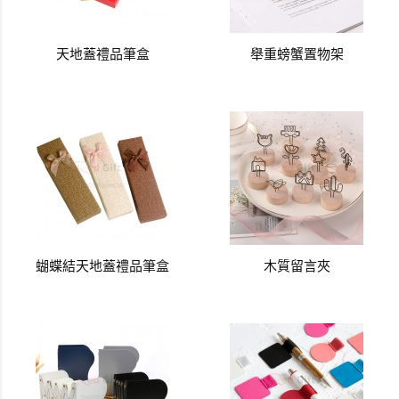
天地蓋禮品筆盒
舉重螃蟹置物架
蝴蝶結天地蓋禮品筆盒
木質留言夾