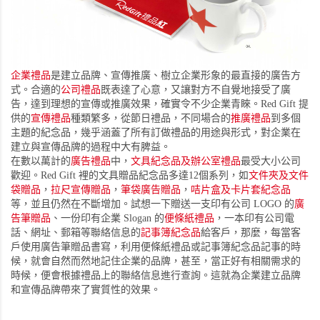
企業禮品
是建立品牌、宣傳推廣、樹立企業形象的最直接的廣告方
式。合適的
公司禮品
既表達了心意，又讓對方不自覺地接受了廣
告，達到理想的宣傳或推廣效果，確實令不少企業青睞。Red Gift 提
供的
宣傳禮品
種類繁多，從節日禮品，不同場合的
推廣禮品
到多個
主題的紀念品，幾乎涵蓋了所有訂做禮品的用途與形式，對企業在
建立與宣傳品牌的過程中大有脾益。
在數以萬計的
廣告禮品
中，
文具紀念品及辦公室禮品
最受大小公司
歡迎。Red Gift 裡的文具贈品紀念品多達12個系列，如
文件夾及文件
袋贈品
，
拉尺宣傳贈品
，
筆袋廣告贈品
，
咭片盒及卡片套紀念品
等，並且仍然在不斷增加。試想一下贈送一支印有公司 LOGO 的
廣
告筆贈品
、一份印有企業 Slogan 的
便條紙禮品
，一本印有公司電
話、網址、郵箱等聯絡信息的
記事簿紀念品
給客戶，那麼，每當客
戶使用廣告筆贈品書寫，利用便條紙禮品或記事簿紀念品記事的時
候，就會自然而然地記住企業的品牌，甚至，當正好有相關需求的
時候，便會根據禮品上的聯絡信息進行查詢。這就為企業建立品牌
和宣傳品牌帶來了實質性的效果。