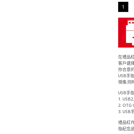
1
在禮品紅
客戶選
你合意
USB手
現像.
USB手
1. USB2
2. OTG
3. USB
禮品紅作
指紀念