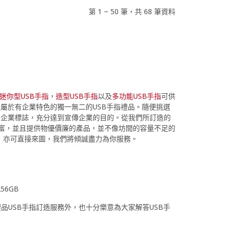
第 1 ~ 50 筆，共 68 筆資料
迷你型USB手指
，
造型USB手指
以及
多功能USB手指
可供
造屬於有企業特色的獨一無二的USB手指禮品。隨便挑選
刷企業標誌，充分達到宣傳企業的目的。從我們所訂造的
指經驗豐富，並且提供物優價廉的產品，並不像坊間的容量不足的
，亦可直接來圖，我們將傾誠盡力為你服務。
256GB
品USB手指訂造服務外，也十分樂意為大家解答USB手
。