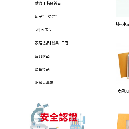
健康 | 抗疫禮品
原子筆|熒光筆
袋|公事包
家居禮品|餐具|日曆
皮具贈品
環保禮品
紀念品套裝
商務U