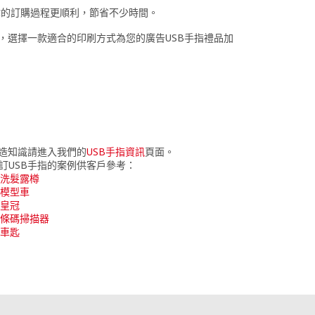
你的訂購過程更順利，節省不少時間。
求，選擇一款適合的印刷方式為您的廣告USB手指禮品加
訂造知識請進入我們的
USB手指資訊
頁面。
訂USB手指的案例供客戶參考：
+ 洗髮露樽
+ 模型車
 皇冠
+ 條碼掃描器
 車匙