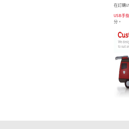
在訂購U
USB手
分。