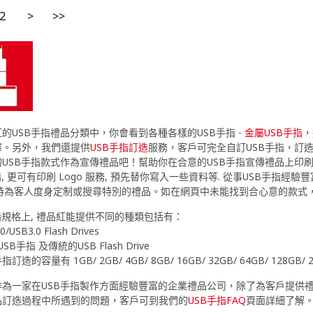
2
>
>>
的USB手指禮品分類中，你會看到各種各樣的USB手指 -
金屬USB手指
，
擇。另外，我們還提供
USB手指訂造
服務，客戶可完全自訂USB手指，訂
的USB手指款式作為宣傳禮品吧！幫助你在合意的USB手指宣傳禮品上印
指, 更可有印刷 Logo 服務, 預先替你寫入一些資料等. 從事USB手
同時為客人度身定制或搜尋特別的禮品。如在網頁中未能找到合心意的款式
指規格上, 禮品紅能提供不同的種類包括有：
.0/USB3.0 Flash Drives
 USB手指 及傳統的USB Flash Drive
手指訂造的容量有 1GB/ 2GB/ 4GB/ 8GB/ 16GB/ 32GB/ 64GB/ 128GB/ 
為一家在USB手指製作方面經驗豐富的企業禮品公司，除了為客戶提供禮
品訂造過程中所遇到的問題，客戶可到我們的
USB手指FAQ
頁面詳細了解