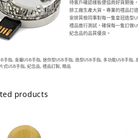
待客戶確認樣板便協商好貨期後
排工廠生產大貨。專業的禮品訂
安排質檢同事對每一隻皇冠造型U
禮品進行測試，確保每一隻訂做U
紀念品的品質優良。
SB手指
,
金屬USB手指
,
迷你型USB手指
,
造型USB手指
,
多功能USB手指
,
片式USB手指
,
紀念品
,
禮品訂製
,
贈品
ted products