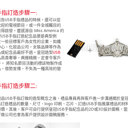
手指訂造步驟一:
告USB手指禮品的時候，還可以從
歡迎的電視節目，或一件全城矚目的
啟發。靈感源自 Miss America 的
USB手指訂造紀念品便是典型例
於一些目標客戶為女性的企業，如纖
中心，化妝品公司，女裝品牌等作為
品或紀念品最好不過。皇冠造型
USB
品高貴奢華，典雅精緻，定會令客戶
手。 將知名節目活動的標誌物製作成
品，借勢宣傳，不失為一種高效的營
。
手指訂造步驟二:
禮品USB手指訂做的造型概念之後，禮品專員再與客戶進一步溝通關於皇
指訂造禮品的數量、尺寸、logo 印刷、芯片、訂造USB手指推廣禮品的材
價。其後，客戶可自行提供皇冠USB手指紀念品的2D或3D設計圖稿，
訂做公司也會為客戶提供設計圖稿服務。