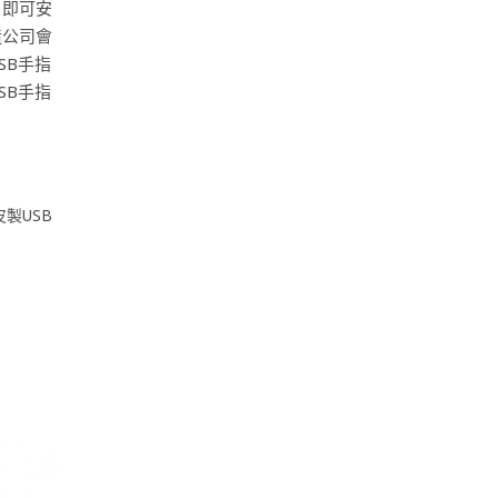
，即可安
造公司會
SB手指
SB手指
皮製USB