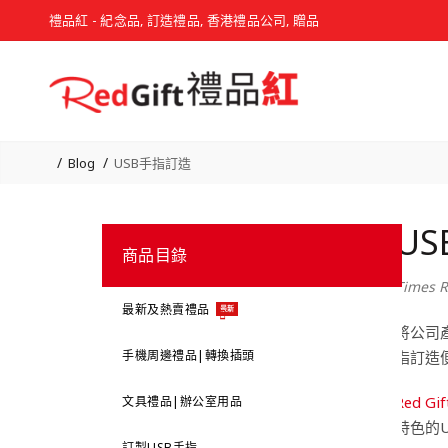
禮品紅 - 紀念品, 訂造禮品, 香港禮品公司, 贈品
Blog
USB手指訂造
U
商品目錄
Times R
最新及熱賣禮品
最新
將公司
手機周邊禮品|轉換插頭
指訂造
Red Gif
文具禮品|辦公室用品
特色的
訂製USB手指