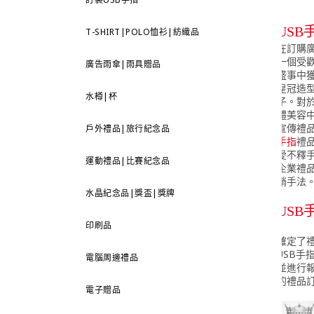
USB
T-SHIRT|POLO恤衫|紡織品
在訂購廣
一個受
廣告雨傘|雨具贈品
盛事中獲得
皇冠造型
水樽|杯
子。對
體美容
宣傳禮
戶外禮品|旅行紀念品
手指
禮
愛不釋
運動禮品|比賽紀念品
企業禮
銷手法
水晶紀念品|獎盃|獎牌
USB
印刷品
確定了
USB手
電腦周邊禮品
並進行報
的禮品
電子贈品