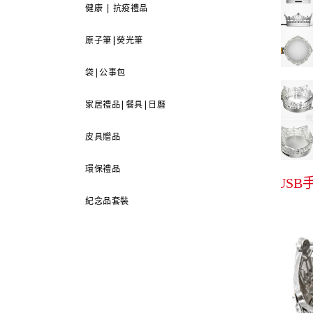
健康 | 抗疫禮品
原子筆|熒光筆
袋|公事包
家居禮品|餐具|日曆
皮具贈品
環保禮品
USB
紀念品套裝