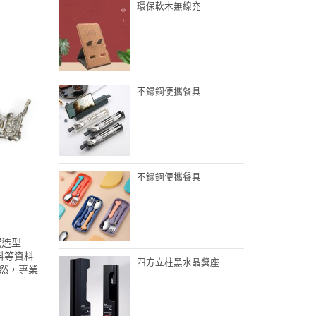
環保軟木無線充
不鏽鋼便攜餐具
不鏽鋼便攜餐具
冠造型
料等資料
四方立柱黑水晶獎座
當然，專業