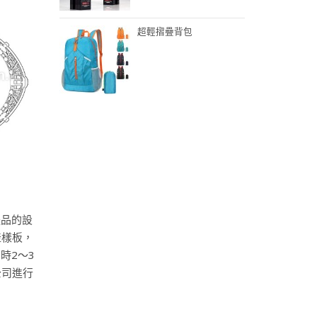
超輕摺疊背包
禮品的設
產樣板，
時2～3
公司進行