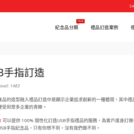
S
SALE
紀念品分類
禮品訂造案例
SB手指訂造
ead: 1483
產品的造型融入禮品訂造中是顯示企業追求創新的一種體現，其中禮品
便受到眾多企業的青睞。
t
可以提供 100% 個性化訂造USB手指禮品的服務，為客戶度身訂
USB手指紀念品，只有你想不到，沒有我們做不到。