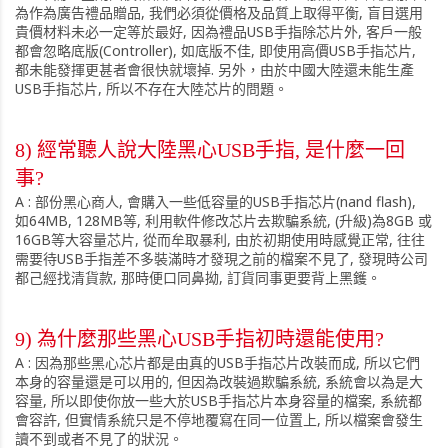
為作為廣告禮品贈品, 我們必須從價格及品質上取得平衡, 盲目選用
貴價材料未必一定等於最好, 因為禮品USB手指除芯片外, 客戶一般
都會忽略底版(Controller), 如底版不佳, 即使用高價USB手指芯片,
都未能發揮更甚者會很快就壞掉. 另外，由於中國大陸還未能生產
USB手指芯片, 所以不存在大陸芯片的問題。
8) 經常聽人說大陸黑心USB手指, 是什麼一回
事?
A : 部份黑心商人, 會購入一些低容量的USB手指芯片(nand flash),
如64MB, 128MB等, 利用軟件修改芯片去欺騙系統, (升級)為8GB 或
16GB等大容量芯片, 從而牟取暴利, 由於初期使用時感覺正常, 往往
需要待USB手指差不多裝滿時才發現之前的檔案不見了, 發現時公司
都己經找清貨款, 那時便口同鼻拗, 訂貨同事更要背上黑鑊。
9) 為什麼那些黑心USB手指初時還能使用?
A : 因為那些黑心芯片都是由真的USB手指芯片改裝而成, 所以它們
本身的容量還是可以用的, 但因為改裝過欺騙系統, 系統會以為是大
容量, 所以即使你放一些大於USB手指芯片本身容量的檔案, 系統都
會容許, 但實情系統只是不停地覆寫在同一位置上, 所以檔案會發生
讀不到或者不見了的狀況。