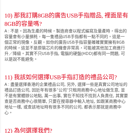
10) 那我訂購8GB的廣告USB手指贈品, 裡面是有
8GB的容量嗎?
A : 不是。因為生產的時候，製造商會以程式編寫及量產時，得出的
容量會有小量損秏，每一隻禮品USB手指都有一點不同的。這是一
個正常的現像，反觀，如你的廣告USB手指容量確確實實擁有8GB
的時候，這並不是原裝芯片的機會非常高，可能被其他加工商進行
升／降級。其實不只USB手指, 電腦的硬盤(HDD)都有同一問題, 可
以是說不能避免。
11) 我該如何選擇USB手指訂造的禮品公司?
A : 盡量選擇香港的企業禮品公司, 另外, 選擇一些是真實公司地址的
禮品訂造公司, 因近年有很多"公司"只租用商務中心地址做生意, 並
不是有實體辦公地點, 萬一出事, 實在不知找不找到人負責任, 其實要
查是否商務中心很簡單, 只要在搜尋器中輸入地址, 如跟某商務中心
地址一樣, 或查該地址時有很多不同的公司, 都表示那就是商務中
心。
12)
為何選擇我們?