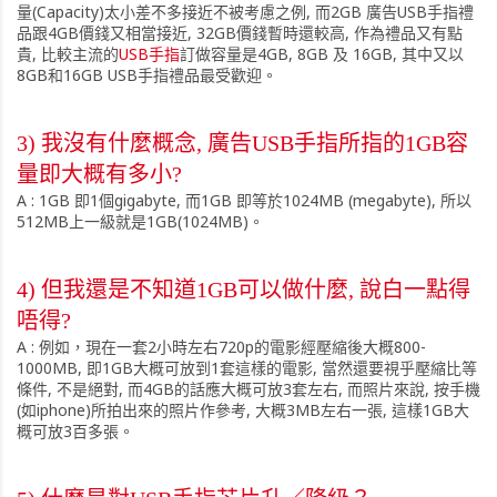
量(Capacity)太小差不多接近不被考慮之例, 而2GB 廣告USB手指禮
品跟4GB價錢又相當接近, 32GB價錢暫時還較高, 作為禮品又有點
貴, 比較主流的
USB手指
訂做容量是4GB, 8GB 及 16GB, 其中又以
8GB和16GB USB手指禮品最受歡迎。
3) 我沒有什麼概念, 廣告USB手指所指的1GB容
量即大概有多小?
A : 1GB 即1個gigabyte, 而1GB 即等於1024MB (megabyte), 所以
512MB上一級就是1GB(1024MB)。
4) 但我還是不知道1GB可以做什麼, 說白一點得
唔得?
A : 例如，現在一套2小時左右720p的電影經壓縮後大概800-
1000MB, 即1GB大概可放到1套這樣的電影, 當然還要視乎壓縮比等
條件, 不是絕對, 而4GB的話應大概可放3套左右, 而照片來說, 按手機
(如iphone)所拍出來的照片作參考, 大概3MB左右一張, 這樣1GB大
概可放3百多張。