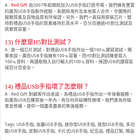
A :
Red Gift
由2007年起開始加入USB手指訂造市場，我們擁有豐富
的廣告USB手指製作經驗，長期與海外及本地客人合作，令團隊的
服務質素及貨物品質有所保證。另外，我們一直採用原裝芯片，堅
持對禮品USB手指的質素維持於高水平，百分百通過H5對比測試及
高實質容量。
13) 什麼是H5對比測試？
A : 是一個芯片測試，對禮品USB手指作出一個100﹪讀寫測試。簡
單來說，廣告USB手指擁有100﹪容量，而H5對比測試機會寫入
100﹪資料，再讀取剛入自行輸入的100﹪資料，保證USB的讀寫區
域百分百安全。
14) 禮品USB手指壞了怎麼辦？
A : Red Gift 對顧客作出承諾，為禮品USB手指作出一年保養服務。
如廣告USB在購買後一年內，有任何非結構性損壞，我們會為你檢
查並修補，提供一個盡善盡美的售後服務。
Tags:
USB手指
,
金屬USB手指
,
迷你型USB手指
,
造型USB手指
,
多功
能USB手指
,
皮製USB手指
,
卡片式USB手指
,
紀念品
,
禮品訂製
,
贈品