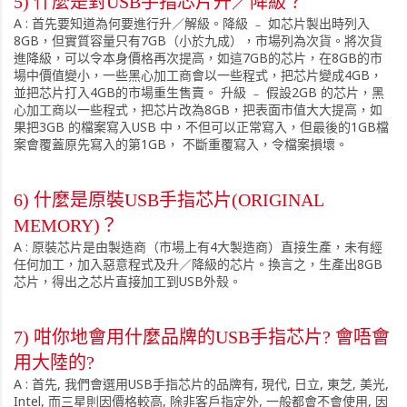
5) 什麼是對USB手指芯片升／降級？
A : 首先要知道為何要進行升／解級。降級 ﹣ 如芯片製出時列入
8GB，但實質容量只有7GB（小於九成），市場列為次貨。將次貨
進降級，可以令本身價格再次提高，如這7GB的芯片，在8GB的市
場中價值變小，一些黑心加工商會以一些程式，把芯片變成4GB，
並把芯片打入4GB的市場重生售賣。 升級 ﹣ 假設2GB 的芯片，黑
心加工商以一些程式，把芯片改為8GB，把表面市值大大提高，如
果把3GB 的檔案寫入USB 中，不但可以正常寫入，但最後的1GB檔
案會覆蓋原先寫入的第1GB， 不斷重覆寫入，令檔案損壞。
6) 什麼是原裝USB手指芯片(ORIGINAL
MEMORY)？
A : 原裝芯片是由製造商（市場上有4大製造商）直接生產，未有經
任何加工，加入惡意程式及升／降級的芯片。換言之，生產出8GB
芯片，得出之芯片直接加工到USB外殼。
7) 咁你地會用什麼品牌的USB手指芯片? 會唔會
用大陸的?
A : 首先, 我們會選用USB手指芯片的品牌有, 現代, 日立, 東芝, 美光,
Intel, 而三星則因價格較高, 除非客戶指定外, 一般都會不會使用, 因