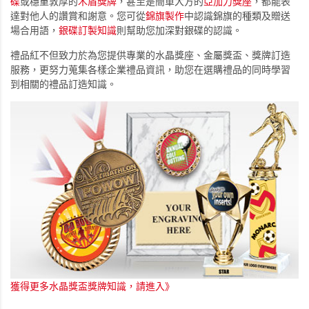
碟
或穩重敦厚的
木盾獎牌
，甚至是簡單大方的
亞加力獎座
，都能表
達對他人的讚賞和謝意。您可從
錦旗製作
中認識錦旗的種類及贈送
場合用語，
銀碟訂製知識
則幫助您加深對銀碟的認識。
禮品紅不但致力於為您提供專業的水晶獎座、金屬獎盃、獎牌訂造
服務，更努力蒐集各樣企業禮品資訊，助您在選購禮品的同時學習
到相關的禮品訂造知識。
獲得更多水晶獎盃獎牌知識，請進入》