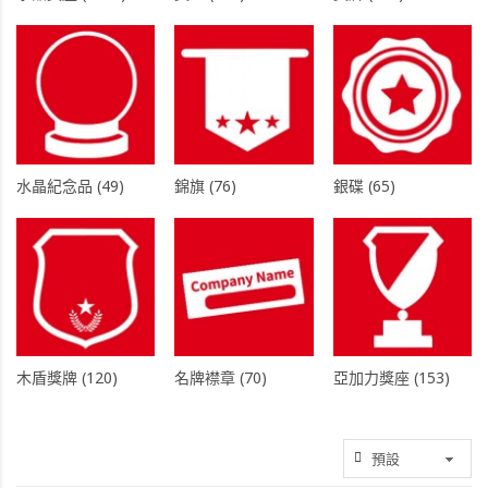
水晶紀念品 (49)
錦旗 (76)
銀碟 (65)
木盾獎牌 (120)
名牌襟章 (70)
亞加力獎座 (153)