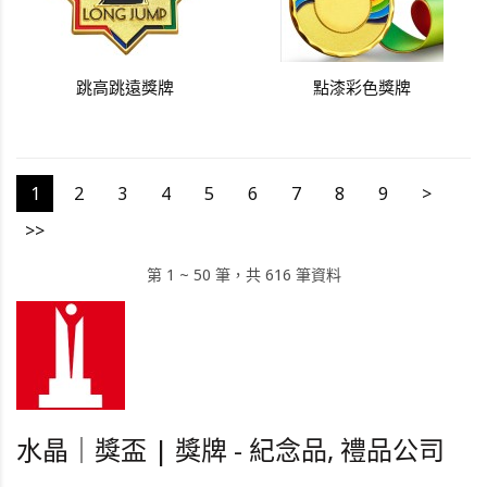
跳高跳遠獎牌
點漆彩色獎牌
1
2
3
4
5
6
7
8
9
>
>>
第 1 ~ 50 筆，共 616 筆資料
水晶｜獎盃 | 獎牌 - 紀念品, 禮品公司