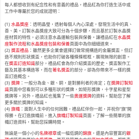
每人都想收到有紀念性和有意義的禮品，禮品紅為你打造生活中或
工作中專屬於您的成就證明：
(1)
水晶獎座
：透明晶瑩，透射每個人內心深處，發現生活中的真、
善、美。訂製水晶獎座大致可分為十個步驟，而且基於訂製水晶獎
座材質的特性，必須注意水晶運輸包裝與保養。讓禮品紅在
水晶獎
座製作流程
和
水晶獎座包裝和保養
頁面中為你細細道來。
(2)
獎盃禮品
：雖然更多企業會選擇訂做常規構造的金屬獎盃，但訂
造不規則形狀獎盃，也助你打破各種條條框框，展現無限的創意。
在
獎盃訂造知識
部分，禮品紅會為你介紹獎盃的歷史、獎盃製作工
藝及其基本構造等，而在
著名獎盃
的部分，卻為你帶來不一樣的獎
盃訂造概念。
(3)
獎牌
：一般分為金、銀、銅，是對勝利者的肯定；在
獎牌訂製知
識
頁面中您看到可以多種形狀的獎牌，如矩形獎牌，十字星和星型
獎牌等。另外，禮品紅也蒐集了一些
奧運獎牌
的資料，幫助您了解
更多關於獎牌的知識。
(4)
旗幟
：面對人生中的任何困難，禮品紅伴你一起，并祝你“旗”開
得勝。在訂造旗幟前，進入
旗幟訂製知識
頁面，了解一些簡單的旗
幟訂造資料，幫助您採購時間。
無論是一個小小的
名牌襟章
或一幅低調的
錦旗
，還是內容豐富的
銀