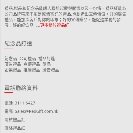
禮品,贈品和紀念品能讓人聯想起愛與關懷以及一份情。禮品紅能為
公司品牌帶來不單是感情寄託的禮品,也創造出宣傳價值。好的廣告
禮品，能加深客戶對你的印象；好的宣傳贈品，能促進業務的發
展；好的紀念品……
更多關於禮品紅
紀念品訂造
紀念品
公司禮品
禮品訂造
廣告禮品
宣傳禮品
贈品
企業禮品
推廣禮品
廣告贈品
電話聯絡資料
電話: 3111 6427
電郵: Sales@RedGift.com.hk
關於禮品紅
聯絡禮品紅