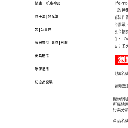
Life
健康 | 抗疫禮品
一款特
原子筆|熒光筆
織製作
合佩戴
袋|公事包
然冷帽
時，LO
家居禮品|餐具|日曆
品；冬
皮具贈品
環保禮品
機構名
紀念品套裝
機構標
機構網
所屬地
行業分
產品名