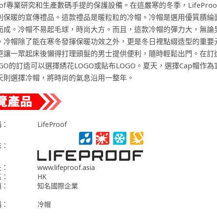
Proof專業研究和生產數碼手提的保護設備。在這嚴寒的冬季，LifePro
別保暖的宣傳禮品。這款禮品是暖粒粒的冷帽。冷帽是選用優質腈綸
而成。冷帽不易起毛球，時尚大方。而且，這款冷帽的彈力大，無論
。冷帽除了能在寒冬發揮保暖功效之外，更是冬日裡點綴造型的重要
更讓一眾起床後懶得打理頭髮的男士提供便利，隨時輕鬆出門。在訂
GO的訂造可以選擇綉花LOGO或貼布LOGO。夏天，選擇Cap帽作為
天則選擇冷帽，將時尚的氣息沿用一整年。
稱：
LifeProof
誌：
址：
www.lifeproof.asia
區：
HK
類：
知名國際企業
稱：
冷帽