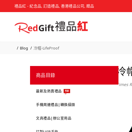
禮品紅 - 紀念品, 訂造禮品, 香港禮品公司, 贈品
Blog
冷帽-LifeProof
冷帽
商品目錄
Times R
最新及熱賣禮品
最新
手機周邊禮品|轉換插頭
文具禮品|辦公室用品
訂製USB手指