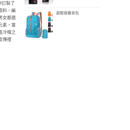
of訂製了
面料，編
超輕摺疊背包
男女都適
元素，當
造冷帽之
宣傳禮