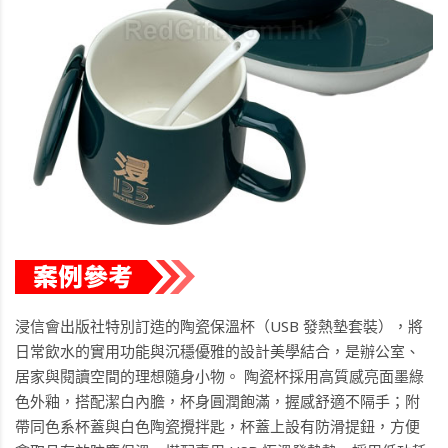
浸信會出版社特別訂造的陶瓷保溫杯（USB 發熱墊套裝），將
日常飲水的實用功能與沉穩優雅的設計美學結合，是辦公室、
居家與閱讀空間的理想隨身小物。 陶瓷杯採用高質感亮面墨綠
色外釉，搭配潔白內膽，杯身圓潤飽滿，握感舒適不隔手；附
帶同色系杯蓋與白色陶瓷攪拌匙，杯蓋上設有防滑提鈕，方便