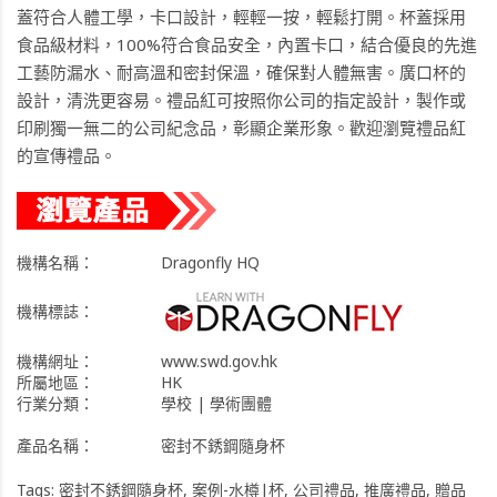
蓋符合人體工學，卡口設計，輕輕一按，輕鬆打開。杯蓋採用
食品級材料，100%符合食品安全，內置卡口，結合優良的先進
工藝防漏水、耐高溫和密封保溫，確保對人體無害。廣口杯的
設計，清洗更容易。禮品紅可按照你公司的指定設計，製作或
印刷獨一無二的公司紀念品，彰顯企業形象。歡迎瀏覽禮品紅
的宣傳禮品。
機構名稱：
Dragonfly HQ
機構標誌：
機構網址：
www.swd.gov.hk
所屬地區：
HK
行業分類：
學校 | 學術團體
產品名稱：
密封不銹鋼隨身杯
Tags:
密封不銹鋼隨身杯
,
案例-水樽|杯
,
公司禮品
,
推廣禮品
,
贈品