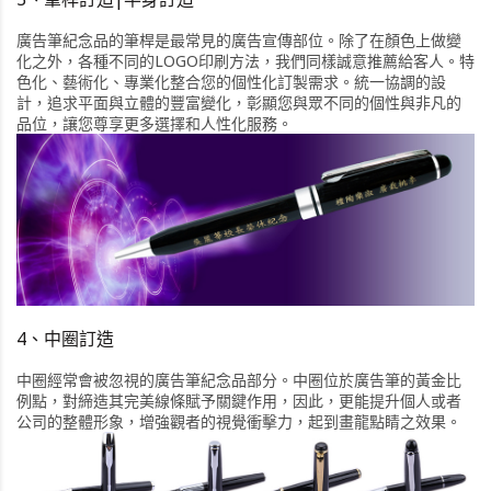
廣告筆紀念品的筆桿是最常見的廣告宣傳部位。除了在顏色上做變
化之外，各種不同的LOGO印刷方法，我們同樣誠意推薦給客人。特
色化、藝術化、專業化整合您的個性化訂製需求。統一協調的設
計，追求平面與立體的豐富變化，彰顯您與眾不同的個性與非凡的
品位，讓您尊享更多選擇和人性化服務。
4、中圈訂造
中圈經常會被忽視的廣告筆紀念品部分。中圈位於廣告筆的黃金比
例點，對締造其完美線條賦予關鍵作用，因此，更能提升個人或者
公司的整體形象，增強觀者的視覺衝擊力，起到畫龍點睛之效果。