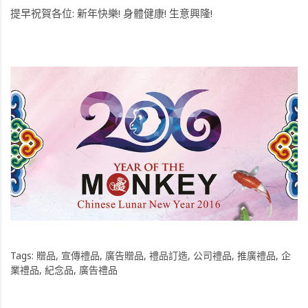
提早祝賀各位: 新年快樂! 身體健康! 生意興隆!
Tags:
贈品
,
宣傳禮品
,
廣告贈品
,
禮品訂造
,
公司禮品
,
推廣禮品
,
企
業禮品
,
紀念品
,
廣告禮品