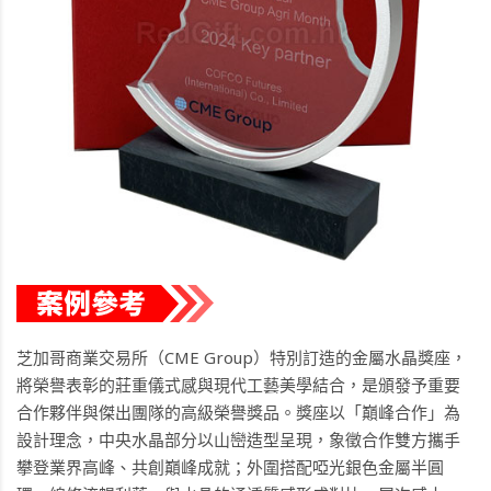
芝加哥商業交易所（CME Group）特別訂造的金屬水晶獎座，
將榮譽表彰的莊重儀式感與現代工藝美學結合，是頒發予重要
合作夥伴與傑出團隊的高級榮譽獎品。獎座以「巔峰合作」為
設計理念，中央水晶部分以山巒造型呈現，象徵合作雙方攜手
攀登業界高峰、共創巔峰成就；外圍搭配啞光銀色金屬半圓