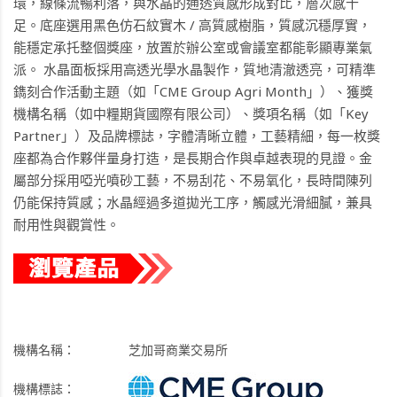
環，線條流暢利落，與水晶的通透質感形成對比，層次感十
足。底座選用黑色仿石紋實木 / 高質感樹脂，質感沉穩厚實，
能穩定承托整個獎座，放置於辦公室或會議室都能彰顯專業氣
派。 水晶面板採用高透光學水晶製作，質地清澈透亮，可精準
鐫刻合作活動主題（如「CME Group Agri Month」）、獲獎
機構名稱（如中糧期貨國際有限公司）、獎項名稱（如「Key
Partner」）及品牌標誌，字體清晰立體，工藝精細，每一枚獎
座都為合作夥伴量身打造，是長期合作與卓越表現的見證。金
屬部分採用啞光噴砂工藝，不易刮花、不易氧化，長時間陳列
仍能保持質感；水晶經過多道拋光工序，觸感光滑細膩，兼具
耐用性與觀賞性。
機構名稱：
芝加哥商業交易所
機構標誌：