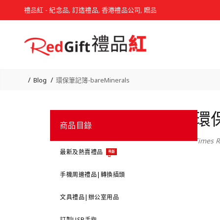
禮品紅 - 紀念品, 訂造禮品, 香港禮品公司, 贈品
Blog
環保筆記簿-bareMinerals
環保
商品目錄
Times R
最新及熱賣禮品
最新
手機周邊禮品|轉換插頭
文具禮品|辦公室用品
訂製USB手指