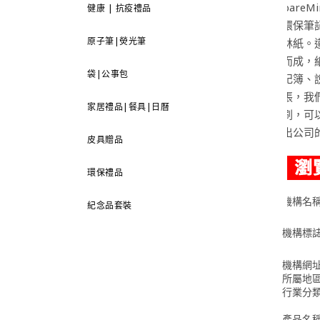
bare
健康 | 抗疫禮品
環保筆
原子筆|熒光筆
林紙。
而成，
袋|公事包
記簿、
張，我
家居禮品|餐具|日曆
刷，可
出公司
皮具贈品
環保禮品
機構名
紀念品套裝
機構標
機構網
所屬地
行業分
產品名