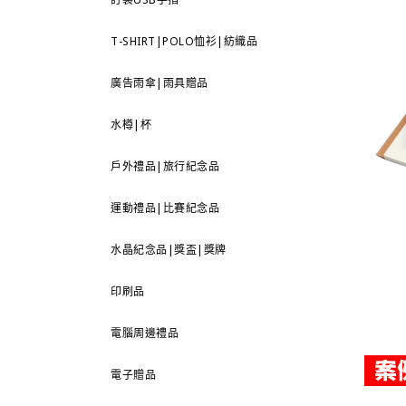
T-SHIRT|POLO恤衫|紡織品
廣告雨傘|雨具贈品
水樽|杯
戶外禮品|旅行紀念品
運動禮品|比賽紀念品
水晶紀念品|獎盃|獎牌
印刷品
電腦周邊禮品
電子贈品