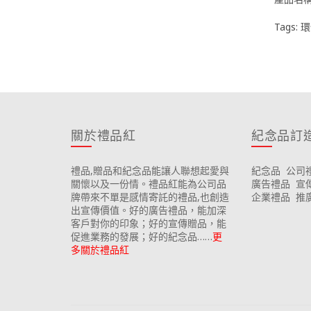
Tags:
環
關於禮品紅
紀念品訂
禮品,贈品和紀念品能讓人聯想起愛與
紀念品
公司
關懷以及一份情。禮品紅能為公司品
廣告禮品
宣
牌帶來不單是感情寄託的禮品,也創造
企業禮品
推
出宣傳價值。好的廣告禮品，能加深
客戶對你的印象；好的宣傳贈品，能
促進業務的發展；好的紀念品……
更
多關於禮品紅