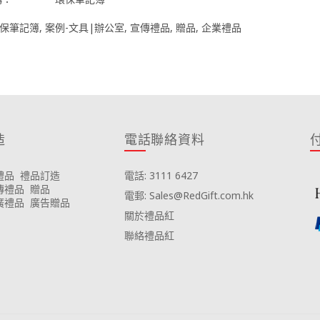
保筆記簿
,
案例-文具|辦公室
,
宣傳禮品
,
贈品
,
企業禮品
造
電話聯絡資料
禮品
禮品訂造
電話: 3111 6427
傳禮品
贈品
電郵: Sales@RedGift.com.hk
廣禮品
廣告贈品
關於禮品紅
聯絡禮品紅