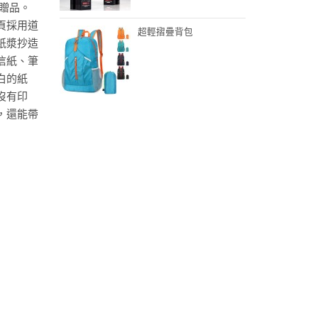
傳贈品。
頁採用道
超輕摺疊背包
紙漿抄造
信紙、筆
白的紙
沒有印
，還能帶