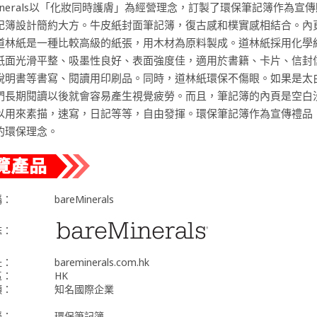
Minerals以「化妝同時護膚」為經營理念，訂製了環保筆記簿作為宣
記簿設計簡約大方。牛皮紙封面筆記簿，復古感和樸實感相結合。內
道林紙是一種比較高級的紙張，用木材為原料製成。道林紙採用化學
紙面光滑平整、吸墨性良好、表面強度佳，適用於書籍、卡片、信封
說明書等書寫、閱讀用印刷品。同時，道林紙環保不傷眼。如果是太
們長期閱讀以後就會容易產生視覺疲勞。而且，筆記簿的內頁是空白
以用來素描，速寫，日記等等，自由發揮。環保筆記簿作為宣傳禮品
的環保理念。
稱：
bareMinerals
誌：
址：
bareminerals.com.hk
區：
HK
類：
知名國際企業
稱：
環保筆記簿