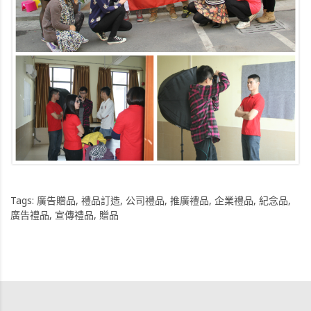
Tags:
廣告贈品
,
禮品訂造
,
公司禮品
,
推廣禮品
,
企業禮品
,
紀念品
,
廣告禮品
,
宣傳禮品
,
贈品