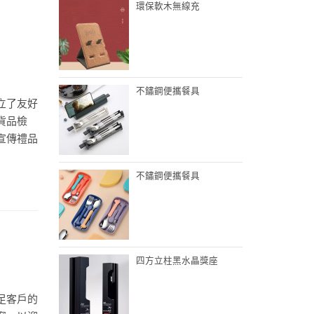
環保軟木無線充
不鏽鋼便攜餐具
立了友好
貨品檢
宣傳禮品
不鏽鋼便攜餐具
四方立柱黑水晶獎座
足客戶的