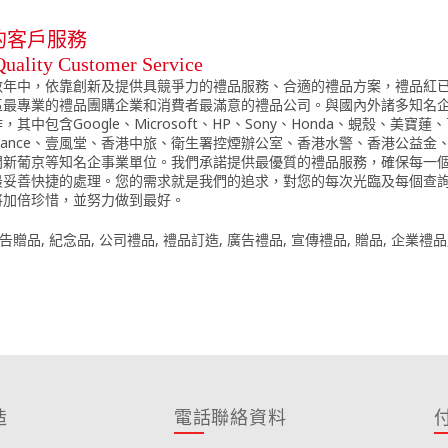
的客戶服務
uality Customer Service
數年中，依靠創新及提供具競爭力的禮品服務、合適的禮品方案，禮品紅
區最專業的禮品團購企業和消費者最滿意的禮品公司。與國內外諸多知名
，其中包含Google、Microsoft、HP、Sony、Honda、蜆殼、美寶蓮
balance、壹風堂、香港中旅、衛生署控煙辦公室、香港水警、香港公益金
門新葡京等知名企事業單位。我們承諾提供最優質的禮品服務，確保每一
最妥善快捷的處理。您的需求就是我們的追求，對您的每次光臨及每個查
將加倍珍惜，並努力做到最好。
告贈品
,
紀念品
,
公司禮品
,
禮品訂造
,
廣告禮品
,
宣傳禮品
,
贈品
,
企業禮品
造
電話聯絡資料