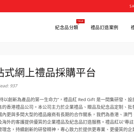
S
SALE
紀念品分類
禮品訂造案例
站式網上禮品採購平台
ead: 937
堅持以創新為產品的第一生命力”，禮品紅 Red Gift 是一間集研發、
售的香港禮品公司。本公司主力於企業禮品、贈品及紀念品定制、批
國內更與多間大型的禮品廠商有長期的合作關系，我們為香港、澳門
及海外的客護提供優質的企業禮品及紀念品訂造服務。禮品紅以“專註
營理念，持續創新的研發精神，專心致力於提供更專業、更優質的企