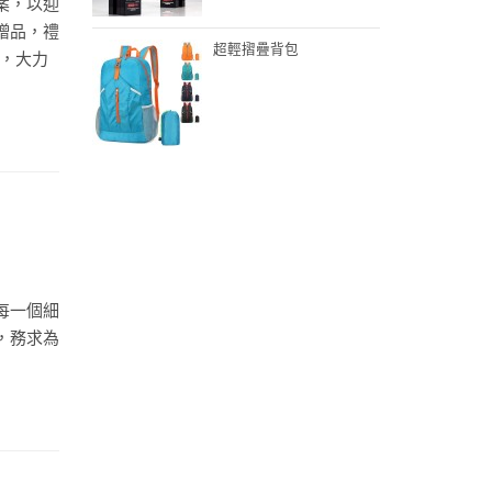
案，以迎
贈品，禮
超輕摺疊背包
o，大力
每一個細
，務求為