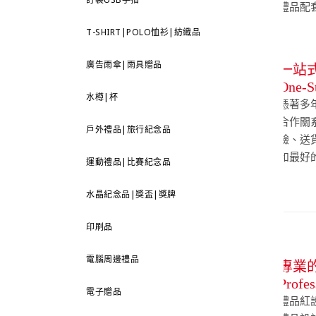
禮品配
T-SHIRT|POLO恤衫|紡織品
廣告雨傘|雨具贈品
一站
One-S
水樽|杯
憑著多
合作關
戶外禮品|旅行紀念品
驗、送
和最好
運動禮品|比賽紀念品
水晶紀念品|獎盃|獎牌
印刷品
電腦周邊禮品
專業
Profes
電子贈品
禮品紅