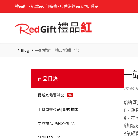
禮品紅 - 紀念品, 訂造禮品, 香港禮品公司, 贈品
Blog
一站式網上禮品採購平台
一
商品目錄
Times R
最新及熱賣禮品
最新
​“始終
手機周邊禮品|轉換插頭
作、銷
務。在
文具禮品|辦公室用品
新加坡
企業經
訂製USB手指