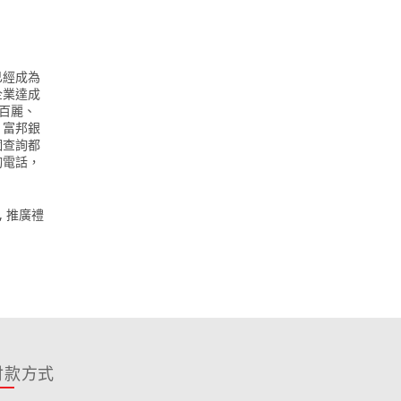
已經成為
企業達成
、百麗、
、富邦銀
個查詢都
詢電話，
,
推廣禮
付款方式