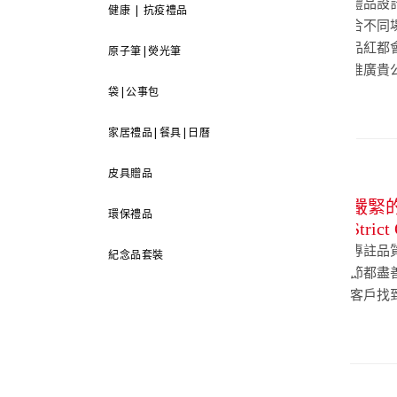
禮品設
健康 | 抗疫禮品
合不同
品紅都
原子筆|熒光筆
推廣貴
袋|公事包
家居禮品|餐具|日曆
皮具贈品
嚴緊
環保禮品
Strict
專註品
紀念品套裝
節都盡
客戶找