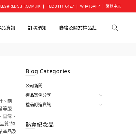
|
|
ALES@REDGIFT.COM.HK
TEL: 3111 6427
WHATSAPP
繁體中文
禮品資訊
訂購須知
聯絡及關於禮品紅
Blog Categories
公司新聞
禮品案例分享
設計、制
禮品訂造資訊
發等服
、臺灣、
品質”的
熱賣紀念品
業產品及