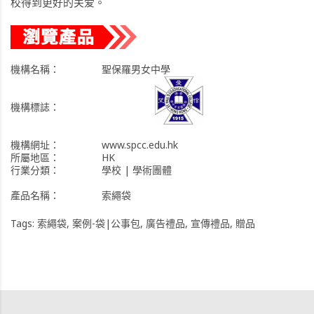
校得到更好的关爱。
機構名稱：
聖保羅男女中學
機構標誌：
機構網址：
www.spcc.edu.hk
所屬地區：
HK
行業分類：
學校 | 學術團體
產品名稱：
索繩袋
Tags:
索繩袋
,
案例-袋|公事包
,
廣告禮品
,
宣傳禮品
,
贈品