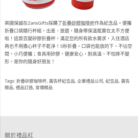
英國保誠在ZansGifts採購了
折疊矽膠咖啡杯
作為紀念品。便攜
折疊口袋隨行杯組，出差、旅遊，隨身帶保溫瓶實在太不方便
啦！這款百變矽膠折疊杯，滿足您的所有飲水需求，入住酒店
再也不用擔心杯子不乾淨！5秒折疊，口袋也能放的下，不佔空
間，小巧便攜；食具用矽膠，健康安心，耐高溫，不怕摔不變
形，是你的隨身好朋友！
Tags:
折疊矽膠咖啡杯
,
廣告杯紀念品
,
企業禮品公司
,
紀念品
,
廣告
贈品
,
禮品訂造
,
宣傳贈品
關於禮品紅