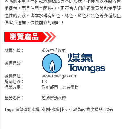
內略顯笨重。而這款水樽做成書本的形狀，不僅可以輕鬆放進
手提包，而且佔用空間狹小，更符合人們的視覺審美和使用舒
適性的要求。書本水樽有紅色、綠色、藍色和黑色等多種顏色
供客戶選擇，快快前來訂購吧！
機構名稱：
香港中華煤氣
機構標誌：
機構網址：
www.towngas.com
所屬地區：
HK
行業分類：
政府部門 | 公共事務
產品名稱：
超薄運動水樽
Tags:
超薄運動水樽
,
案例-水樽|杯
,
公司禮品
,
推廣禮品
,
贈品