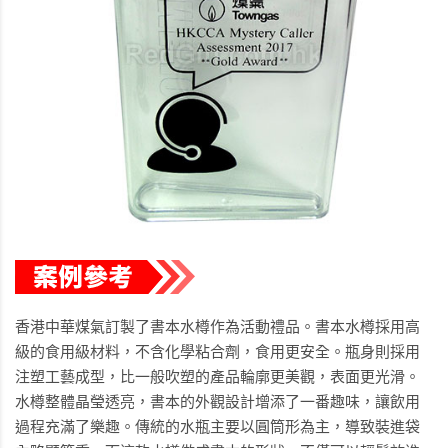
香港中華煤氣訂製了書本水樽作為活動禮品。書本水樽採用高
級的食用級材料，不含化學粘合劑，食用更安全。瓶身則採用
注塑工藝成型，比一般吹塑的產品輪廓更美觀，表面更光滑。
水樽整體晶瑩透亮，書本的外觀設計增添了一番趣味，讓飲用
過程充滿了樂趣。傳統的水瓶主要以圓筒形為主，導致裝進袋