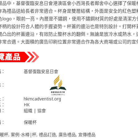
贈品中，基督復臨安息日會港澳區會小西灣長者鄰舍中心選擇了保暖
作為禮品送給長者非常適合。杯身是雙層結構，外面是安全的紅色塑
色logo，眼前一亮。內層是不鏽鋼，使用不鏽鋼材質的好處是清潔方
杯柄的設計符合人體的手握姿勢。杯蓋的邊沿也是特別設計。打開杯
開凸出的杯蓋邊沿，有效防止整杯水的翻倒。無論是放冷水或熱水，
非常合適。大面積的廣告印刷位置非常適合作為各大商場或公司的宣
稱：
基督復臨安息日會
誌：
址：
hkmcadventist.org
區：
HK
類：
組織 | 協會
稱：
保暖杯
暖杯
,
案例-水樽|杯
,
禮品訂造
,
廣告禮品
,
宣傳禮品