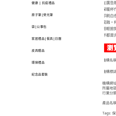
在廣告
健康 | 抗疫禮品
保暖杯
原子筆|熒光筆
印刷白
腐蝕。
袋|公事包
輕輕掀
杯都是
家居禮品|餐具|日曆
皮具贈品
機構名
環保禮品
機構標
紀念品套裝
機構網
所屬地
行業分
產品名
Tags:
保