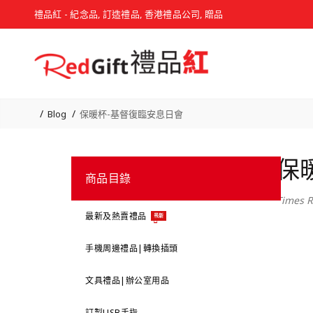
禮品紅 - 紀念品, 訂造禮品, 香港禮品公司, 贈品
Blog
保暖杯-基督復臨安息日會
保
商品目錄
Times R
最新及熱賣禮品
最新
手機周邊禮品|轉換插頭
文具禮品|辦公室用品
訂製USB手指