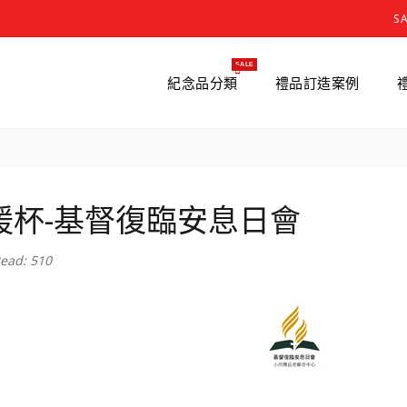
S
SALE
紀念品分類
禮品訂造案例
暖杯-基督復臨安息日會
ead: 510