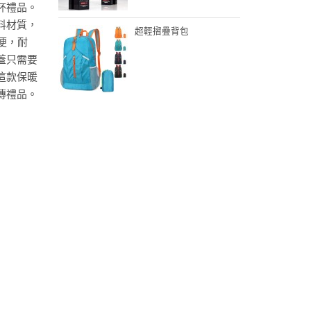
杯禮品。
料材質，
超輕摺疊背包
便，耐
蓋只需要
這款保暖
傳禮品。