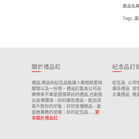
產品名
Tags:
廣
關於禮品紅
紀念品訂
禮品,贈品和紀念品能讓人聯想起愛與
紀念品
公司
關懷以及一份情。禮品紅能為公司品
廣告禮品
宣
牌帶來不單是感情寄託的禮品,也創造
企業禮品
推
出宣傳價值。好的廣告禮品，能加深
客戶對你的印象；好的宣傳贈品，能
促進業務的發展；好的紀念品……
更
多關於禮品紅