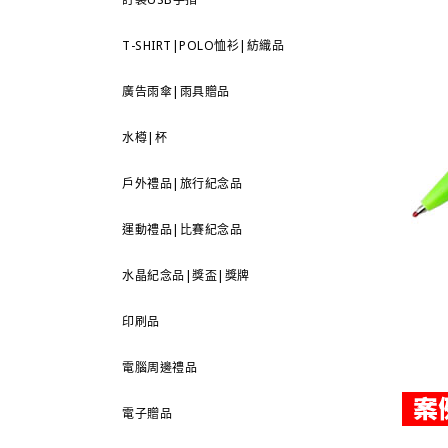
T-SHIRT|POLO恤衫|紡織品
廣告雨傘|雨具贈品
水樽|杯
戶外禮品|旅行紀念品
運動禮品|比賽紀念品
水晶紀念品|獎盃|獎牌
印刷品
電腦周邊禮品
電子贈品