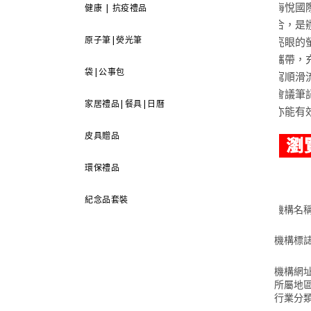
海悅國
健康 | 抗疫禮品
合，是
原子筆|熒光筆
亮眼的
攜帶，
袋|公事包
寫順滑
會議筆
家居禮品|餐具|日曆
亦能有
皮具贈品
環保禮品
紀念品套裝
機構名
機構標
機構網
所屬地
行業分