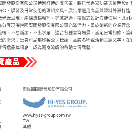
際開發股份有限公司特別訂造的廣告筆，將日常書寫功能與鮮明設計
辦公、學習及日常使用的理想文具。廣告筆選用高品質塑料外殼打造
螢光綠呈現，線條流暢輕巧，握感舒適，按壓式設計方便使用，既耐
充分展現海悅國際開發股份有限公司充滿活力、勇於創新的企業理念
流暢，不易斷墨、不出水暈，適合各種書寫場景，滿足日常記錄、簽
記的需求；筆身可局部印製公司標誌、品牌名稱或活動主題文字，在
效傳遞品牌訊息，成為隨身流轉的移動宣傳載體。
稱：
海悅國際開發股份有限公司
誌：
址：
www.hiyes-group.com.tw
區：
TW
類：
其他