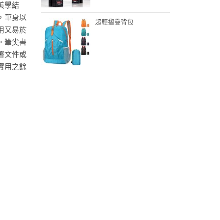
美學結
，筆身以
超輕摺疊背包
用又易於
。筆尖書
署文件或
實用之餘