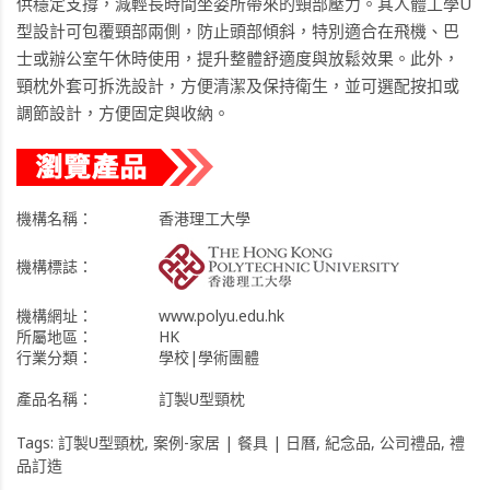
供穩定支撐，減輕長時間坐姿所帶來的頸部壓力。其人體工學U
型設計可包覆頸部兩側，防止頭部傾斜，特別適合在飛機、巴
士或辦公室午休時使用，提升整體舒適度與放鬆效果。此外，
頸枕外套可拆洗設計，方便清潔及保持衛生，並可選配按扣或
調節設計，方便固定與收納。
機構名稱：
香港理工大學
機構標誌：
機構網址：
www.polyu.edu.hk
所屬地區：
HK
行業分類：
學校|學術團體
產品名稱：
訂製U型頸枕
Tags:
訂製U型頸枕
,
案例-家居 | 餐具 | 日曆
,
紀念品
,
公司禮品
,
禮
品訂造