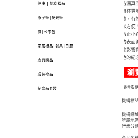
防漏真
健康 | 抗疫禮品
溫杯質
原子筆|熒光筆
體，有
常方便
袋|公事包
防止小
的表面
家居禮品|餐具|日曆
漆影響
色的紀
皮具贈品
環保禮品
機構名
紀念品套裝
機構標
機構網
所屬地
行業分
產品名