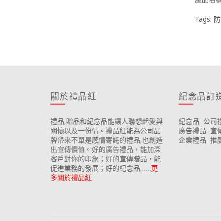
Tags:
防
關於禮品紅
紀念品訂
禮品,贈品和紀念品能讓人聯想起愛與
紀念品
公司
關懷以及一份情。禮品紅能為公司品
廣告禮品
宣
牌帶來不單是感情寄託的禮品,也創造
企業禮品
推
出宣傳價值。好的廣告禮品，能加深
客戶對你的印象；好的宣傳贈品，能
促進業務的發展；好的紀念品……
更
多關於禮品紅