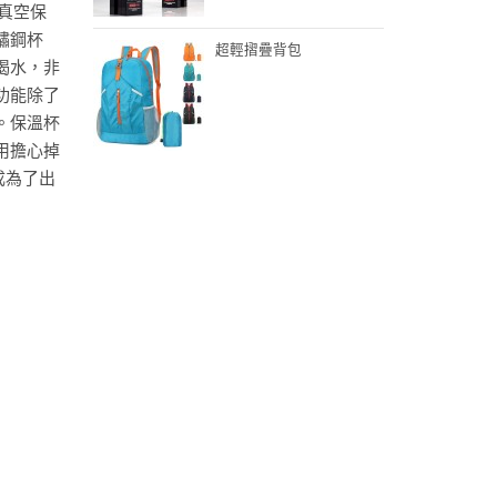
真空保
鏽鋼杯
超輕摺疊背包
喝水，非
功能除了
。保溫杯
用擔心掉
成為了出