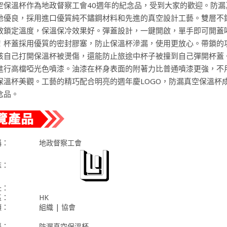
空保溫杯作為地政督察工會40週年的紀念品，受到大家的歡迎。防漏
地優良，採用進口優質純不鏽鋼材料和先進的真空設計工藝。雙層不
效鎖定溫度，保溫保冷效果好。彈蓋設計，一鍵開啟，單手即可開蓋
！杯蓋採用優質的密封膠塞，防止保溫杯滲漏，使用更放心。帶鎖的
孩自己打開保溫杯被燙傷，還能防止旅途中杯子被撞到自己彈開杯蓋
進行高檔啞光色噴漆。油漆在杯身表面的附著力比普通噴漆更強，不
保溫杯美觀。工藝的精巧配合明亮的週年慶LOGO，防漏真空保溫杯
念品。
稱：
地政督察工會
誌：
址：
區：
HK
類：
組織 | 協會
稱：
防漏真空保溫杯