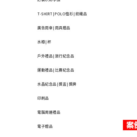
T-SHIRT|POLO恤衫|紡織品
廣告雨傘|雨具贈品
水樽|杯
戶外禮品|旅行紀念品
運動禮品|比賽紀念品
水晶紀念品|獎盃|獎牌
印刷品
電腦周邊禮品
電子贈品