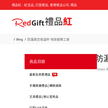
禮品紅 - 紀念品, 訂造禮品, 香港禮品公司, 贈品
Blog
防漏真空保溫杯-地政督察工會
防
商品目錄
Times R
最新及熱賣禮品
最新
手機周邊禮品|轉換插頭
文具禮品|辦公室用品
訂製USB手指