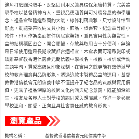
邊角打磨圓滑順手，既堅固耐用又兼具環保永續特質，完美體
現學校以基督精神育人、重視品德涵養與可持續發展的辦學理
念。禮品盒整體造型簡約大氣，線條利落典雅，尺寸設計恰到
好處，既能妥善收納文具小物、飾品、證書套、紀念章等細小
物件，也可作為桌面擺件與居家裝飾，兼具實用性與觀賞性。
盒體結構穩固密合，開合順暢，存放與取用皆十分便利，無論
是日常使用還是長期收藏都合適相宜。木盒表面可精緻燙印或
鐳雕基督教香港信義會元朗信義中學校名、校徽、校訓或活動
主題字句，質感高級且印象深刻，在實用之餘更能有效傳遞學
校的教育理念與品牌形象。透過這款木製禮品盒的運用，基督
教香港信義會元朗信義中學不僅提升了紀念品的質感與實用價
值，更賦予禮品深厚的校園文化內涵與紀念意義，既能加深師
生、校友及各界人士對學校的認同感與歸屬感，亦進一步彰顯
學校溫和、關愛、正向且具社會責任感的教育形象。
機構名稱：
基督教香港信義會元朗信義中學