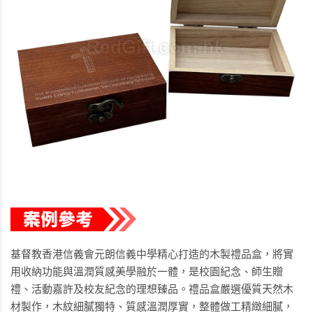
基督教香港信義會元朗信義中學精心打造的木製禮品盒，將實
用收納功能與溫潤質感美學融於一體，是校園紀念、師生贈
禮、活動嘉許及校友紀念的理想臻品。禮品盒嚴選優質天然木
材製作，木紋細膩獨特、質感溫潤厚實，整體做工精緻細膩，