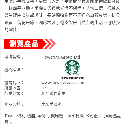
用上這手機支架。更厲害的是，手提或平板無論是橫放或豎放
一樣四平八穩。手機支架邊緣光滑不傷手，斜切凹槽，根據人
體生理曲度科學設計，長時間追劇再不用擔心肩頸疲勞。初見
歡喜，偶得是緣，圓形木製手機支架是自然主義生活不可缺少
的靈性。
機構名稱：
Flowcrete Group Ltd
機構標誌：
機構網址：
www.flowcreteasia.com
所屬地區：
HK
行業分類：
知名國際企業
產品名稱：
木製手機座
Tags:
木製手機座
,
案例-手機周邊 | 插頭轉換
,
公司禮品
,
推廣禮品
,
贈品