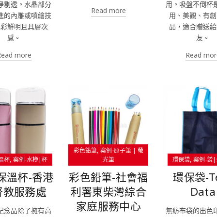
淨剔透。水晶部分
用。吸盤不倒杯
Read more
進的內雕或噴繪技
用、美觀、有創
色彩鮮明且具層次
品，適合贈送給
感。
友。
Read more
Read mor
彩色鉛筆
案例-原子筆 | 螢
溫杯
案例-水樽|杯
光筆
環保袋
案例-袋
保溫杯-香港
彩色鉛筆-社會福
環保袋-T
督教服務處
利署東柴灣綜合
Data
家庭服務中心
紀念品除了擁有高
無紡布袋的出色