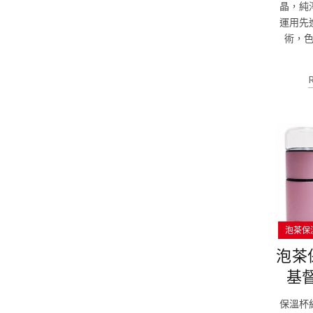
晶，純
運用先
術，
泡茶保
泡茶
基
保溫杯