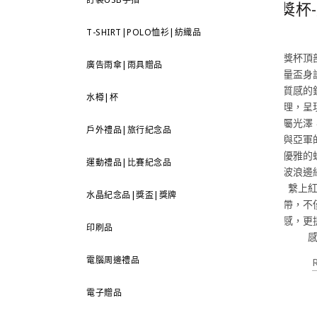
獎杯
T-SHIRT|POLO恤衫|紡織品
獎杯頂
廣告雨傘|雨具贈品
量盃身
質感的
水樽|杯
理，呈
屬光澤
戶外禮品|旅行紀念品
與亞軍
優雅的
運動禮品|比賽紀念品
波浪邊
繫上
水晶紀念品|獎盃|獎牌
帶，不
感，更
印刷品
電腦周邊禮品
電子贈品