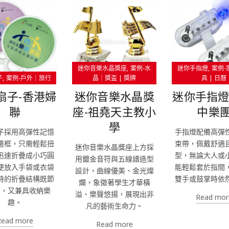
迷你音樂水晶獎座
案例-水
迷你手指燈
案例-
子
案例-戶外｜旅行
晶｜獎盃 | 獎牌
具 | 日曆
扇子-香港婦
迷你音樂水晶獎
迷你手指燈
聯
座-祖堯天主教小
中樂
學
子採用高彈性記憶
手指燈配備高彈
邊框，只需輕鬆扭
束帶，佩戴舒適
迷你音樂水晶獎座上方採
迅速折疊成小巧圓
型，無論大人或
用鍍金音符與五線譜造型
便放入手袋或衣袋
能輕鬆套於指間
設計，曲線優美、金光燦
特的折疊結構既節
雙手或鼓掌時依
爛，象徵著學生才華橫
間，又兼具收納樂
溢、樂聲悠揚，展現出非
Read mor
趣。
凡的藝術生命力。
Read more
Read more