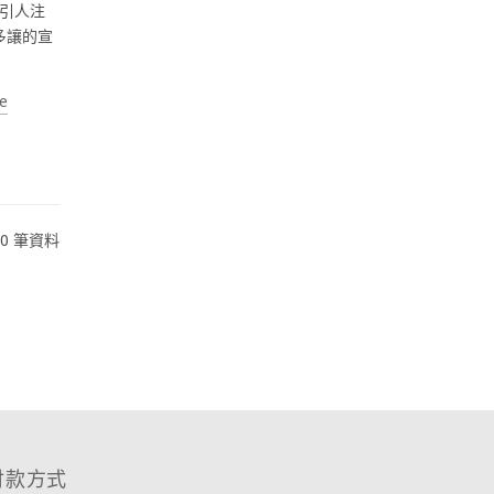
引人注
多讓的宣
e
220 筆資料
付款方式