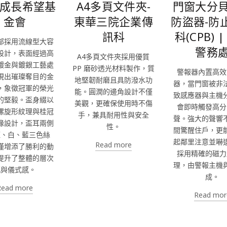
-成長希望基
A4多頁文件夾-
門窗大分
金會
東華三院企業傳
防盜器-防
訊科
科(CPB) 
部採用流線型大容
警務
設計，表面經過高
A4多頁文件夾採用優質
鍍金與鍍銀工藝處
PP 磨砂透光材料製作，質
警報器內置高效
現出璀璨奪目的金
地堅韌耐磨且具防潑水功
器，當門窗被非
，象徵冠軍的榮光
能。圓潤的邊角設計不僅
致感應器與主機
的堅毅。盃身綴以
美觀，更確保使用時不傷
會即時觸發高分
螺旋形紋理與桂冠
手，兼具耐用性與安全
聲。強大的聲響
緣設計，盃耳兩側
性。
間驚醒住戶，更
紅、白、藍三色絲
起鄰里注意並嚇
Read more
僅增添了勝利的動
採用精確的磁力
提升了整體的層次
理，由警報主機
感與儀式感。
成。
Read more
Read mor