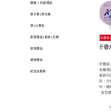
健康 | 抗疫禮品
原子筆|熒光筆
袋|公事包
家居禮品|餐具|日曆
折疊扇
折疊
皮具贈品
環保禮品
折疊扇
金屬環
紀念品套裝
動即可
形，方
中。獨
省空