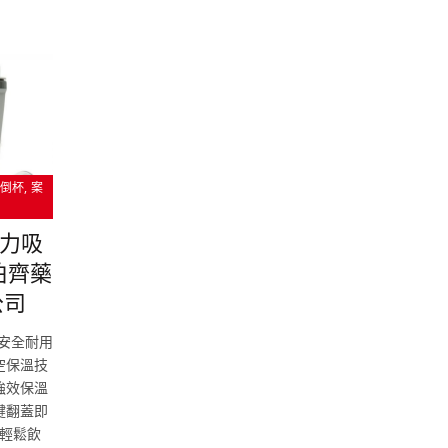
不倒杯
案
杯
魔力吸
伯齊藥
公司
，安全耐用
空保溫技
強效保溫
鍵翻蓋即
輕鬆飲