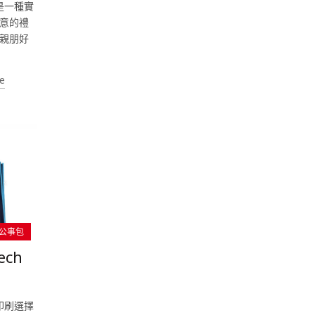
是一種實
意的禮
親朋好
e
|公事包
ech
印刷選擇