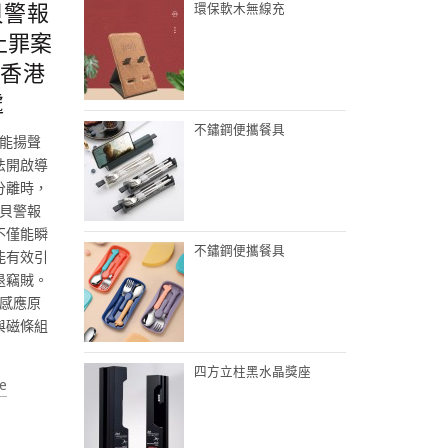
貝警報
環保軟木無線充
止罪案
| 香港
處
不鏽鋼便攜餐具
能揚聲
法開啟導
分離時，
貝警報
不僅能瞬
不鏽鋼便攜餐具
能有效引
退竊賊。
感應原
與磁條組
四方立柱黑水晶獎座
e