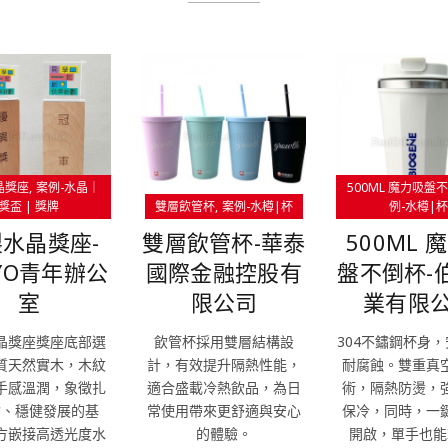
晶獎座
案例-水晶｜
500ML 魔力吸盤
獎盃 | 獎牌
雙層飲管杯
案例-水樽|杯
例-水樽|
水晶獎座-
雙層飲管杯-華泰
500ML 
YO青年辦公
國際金融控股有
盤不倒杯-
室
限公司
業有限
晶獎座獎座底部選
飲管杯採用雙層結構設
304不鏽鋼杯身
質天然實木，木紋
計，有效提升隔熱性能，
耐腐蝕。雙重真
手感溫潤，象徵扎
適合盛載冷熱飲品，為日
術，隔熱防燙，
會、穩健發展的基
常使用帶來更舒適與安心
保冷，同時，一
方嵌接高透光度水
的體驗。
開啟，單手也能