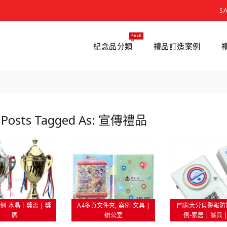
S
SALE
紀念品分類
禮品訂造案例
 Posts Tagged As: 宣傳禮品
例-水晶｜獎盃 | 獎
A4多頁文件夾
案例-文具 |
門窗大分貝警報防
牌
辦公室
例-家居 | 餐具 