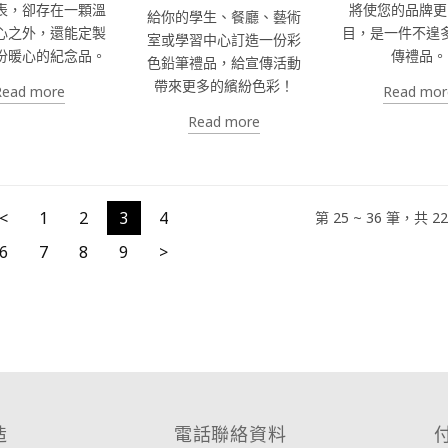
表，卻存在一顆溫
將使您的品牌更
給你的學生、餐廳、藝術
心之外，還能定製
目，是一件不遑
室或學習中心訂造一份彩
份暖心的紀念品。
傳禮品。
色鉛筆禮品，給宣傳活動
帶來更多的繽紛色彩！
Read more
Read mor
Read more
<
1
2
3
4
第 25 ~ 36 筆，共 
6
7
8
9
>
造
電話聯絡資料