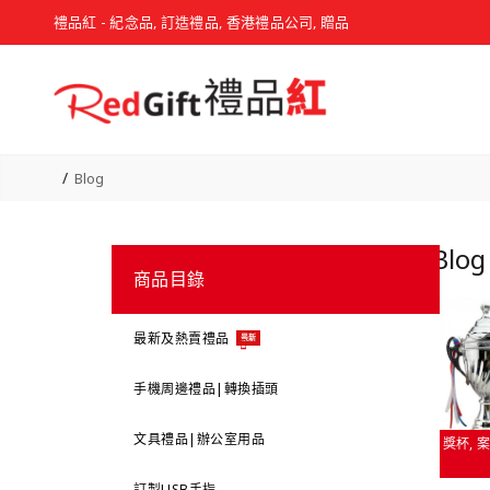
禮品紅 - 紀念品, 訂造禮品, 香港禮品公司, 贈品
Blog
Blog
商品目錄
最新及熱賣禮品
最新
手機周邊禮品|轉換插頭
文具禮品|辦公室用品
獎杯
案
訂製USB手指