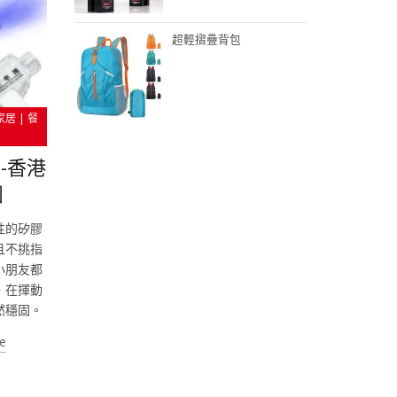
超輕摺疊背包
家居 | 餐
-香港
團
性的矽膠
且不挑指
小朋友都
，在揮動
然穩固。
e