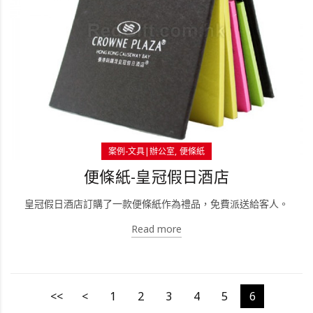
案例-文具|辦公室
便條紙
便條紙-皇冠假日酒店
皇冠假日酒店訂購了一款便條紙作為禮品，免費派送給客人。
Read more
<<
<
1
2
3
4
5
6